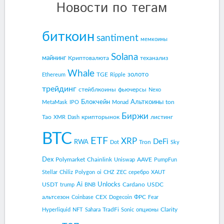
Новости по тегам
биткоин
santiment
мемкоины
Solana
майнинг
Криптовалюта
теханализ
Whale
золото
TGE
Ethereum
Ripple
трейдинг
стейблкоины
фьючерсы
Nexo
Блокчейн
Альткоины
ton
MetaMask
IPO
Monad
Биржи
Tao
крипторынок
листинг
XMR
Dash
BTC
ETF
XRP
DeFi
RWA
Tron
Dot
Sky
Dex
Polymarket
Chainlink
AAVE
Uniswap
PumpFun
Stellar
Chiliz
Polygon
oi
CHZ
ZEC
серебро
XAUT
Ai
Unlocks
USDT
Cardano
USDC
trump
BNB
альтсезон
CEX
ФРС
Coinbase
Dogecoin
Fear
TradFi
Clarity
Hyperliquid
NFT
Sahara
Sonic
опционы