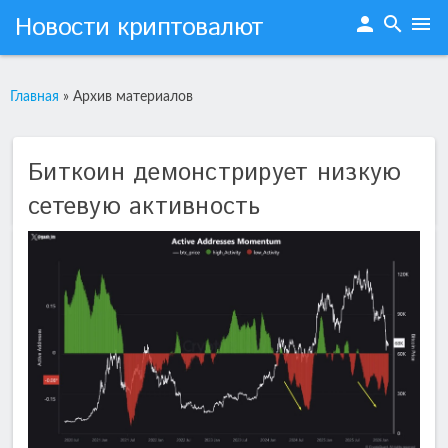
Новости криптовалют
person
search
menu
Главная
»
Архив материалов
Биткоин демонстрирует низкую
сетевую активность