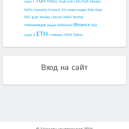
топ
link
Layer 1
PENGU
Ondo
LDO
Pyth
Morpho
инвестиции
DePin
Humanity Protocol
SUI
ENA
Hype
XDC
gram
Nasdaq
Litecoin
Kalshi
Vesting
Binance
токенизация
акции
Ada
Robinhood
ETH
Layer 2
стейкинг
Tether
PEPE
Вход на сайт