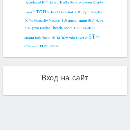
TradFi
Clarity
Hyperliquid
NFT
Sahara
Sonic
опционы
топ
link
Layer 1
PENGU
Ondo
LDO
Pyth
Morpho
инвестиции
DePin
Humanity Protocol
SUI
ENA
Hype
токенизация
XDC
gram
Nasdaq
Litecoin
Kalshi
ETH
Binance
акции
Ada
Layer 2
Robinhood
стейкинг
Tether
PEPE
Вход на сайт