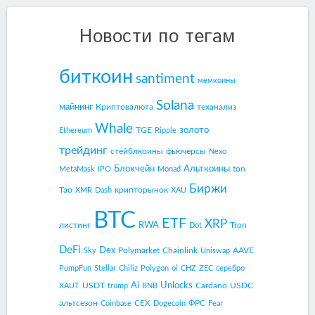
Новости по тегам
биткоин
santiment
мемкоины
Solana
майнинг
Криптовалюта
теханализ
Whale
золото
TGE
Ethereum
Ripple
трейдинг
стейблкоины
фьючерсы
Nexo
Блокчейн
Альткоины
ton
MetaMask
IPO
Monad
Биржи
Tao
крипторынок
XMR
Dash
XAU
BTC
ETF
XRP
RWA
листинг
Tron
Dot
DeFi
Dex
Polymarket
Chainlink
AAVE
Sky
Uniswap
PumpFun
Stellar
Chiliz
Polygon
oi
CHZ
ZEC
серебро
Ai
Unlocks
USDT
Cardano
USDC
XAUT
trump
BNB
альтсезон
CEX
ФРС
Coinbase
Dogecoin
Fear