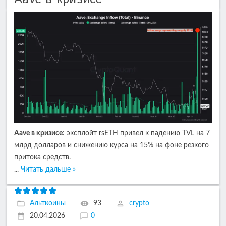
Aave в кризисе
: эксплойт rsETH привел к падению TVL на 7
млрд долларов и снижению курса на 15% на фоне резкого
притока средств.
...
Читать дальше »
Альткоины
93
crypto
20.04.2026
0