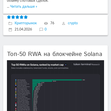
объему спотовых сделок:
...
Читать дальше »
Крипторынок
76
crypto
21.04.2026
0
Топ-50 RWA на блокчейне Solana