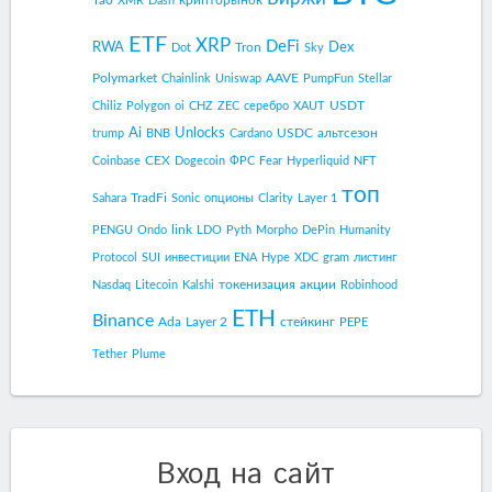
Tao
крипторынок
XMR
Dash
ETF
XRP
DeFi
RWA
Dex
Tron
Dot
Sky
Polymarket
AAVE
Chainlink
Uniswap
PumpFun
Stellar
USDT
Chiliz
Polygon
oi
CHZ
ZEC
серебро
XAUT
Ai
Unlocks
USDC
альтсезон
trump
BNB
Cardano
CEX
Coinbase
Dogecoin
ФРС
Fear
Hyperliquid
NFT
топ
TradFi
Sahara
Sonic
опционы
Clarity
Layer 1
link
PENGU
Ondo
LDO
Pyth
Morpho
DePin
Humanity
Protocol
SUI
инвестиции
ENA
Hype
XDC
gram
листинг
токенизация
акции
Nasdaq
Litecoin
Kalshi
Robinhood
ETH
Binance
Ada
Layer 2
стейкинг
PEPE
Tether
Plume
Вход на сайт