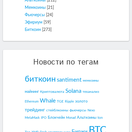
Альткоины
[212]
Мемкоины
[21]
Фьючерсы
[24]
Эфириум
[59]
Биткоин
[273]
Новости по тегам
биткоин
santiment
мемкоины
Solana
майнинг
Криптовалюта
теханализ
Whale
золото
TGE
Ethereum
Ripple
трейдинг
стейблкоины
фьючерсы
Nexo
Блокчейн
Альткоины
ton
MetaMask
IPO
Monad
BTC
Биржи