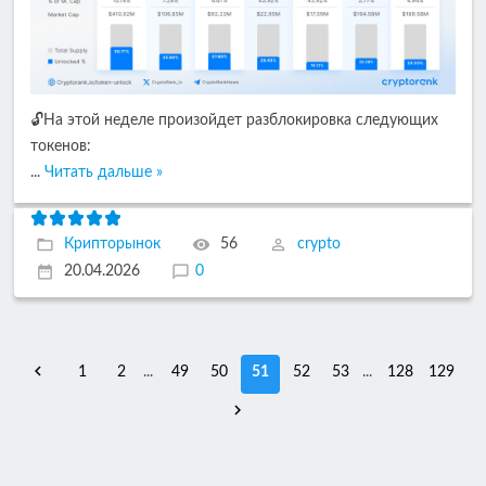
🔓На этой неделе произойдет разблокировка следующих
токенов:
...
Читать дальше »
Крипторынок
56
crypto
20.04.2026
0
1
2
...
49
50
51
52
53
...
128
129