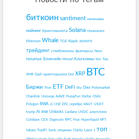
биткоин
santiment
мемкоины
Solana
майнинг
Криптовалюта
теханализ
Whale
золото
TGE
Ethereum
Ripple
трейдинг
стейблкоины
фьючерсы
Nexo
Блокчейн
Альткоины
ton
Tao
MetaMask
Monad
BTC
XRP
крипторынок
XMR
Dash
Dot
ETF
Биржи
DeFi
Dex
Tron
Polymarket
Sky
AAVE
Chainlink
Uniswap
PumpFun
Stellar
Chiliz
RWA
USDT
Polygon
oi
CHZ
ZEC
серебро
XAUT
Ai
Unlocks
USDC
альтсезон
trump
BNB
Cardano
CEX
Coinbase
Dogecoin
ФРС
Fear
Hyperliquid
NFT
топ
TradFi
Sahara
Sonic
опционы
Clarity
Layer 1