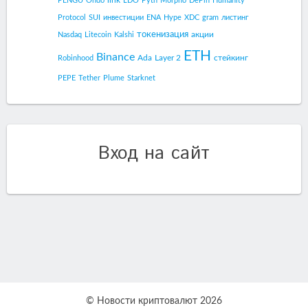
link
PENGU
Ondo
LDO
Pyth
Morpho
DePin
Humanity
Protocol
SUI
инвестиции
ENA
Hype
XDC
gram
листинг
токенизация
акции
Nasdaq
Litecoin
Kalshi
ETH
Binance
Ada
Layer 2
стейкинг
Robinhood
PEPE
Tether
Plume
Starknet
Вход на сайт
© Новости криптовалют 2026