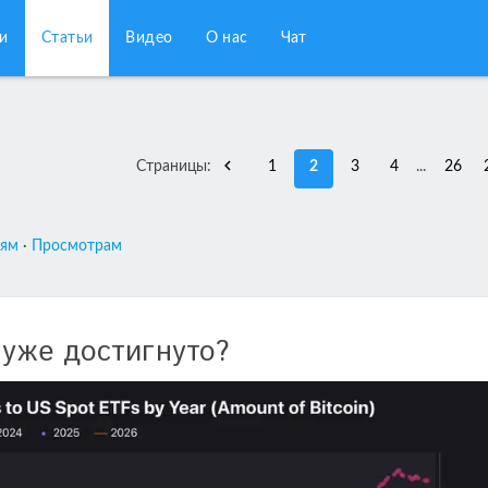
и
Статьи
Видео
О нас
Чат
Страницы
:
1
2
3
4
...
26
иям
·
Просмотрам
 уже достигнуто?