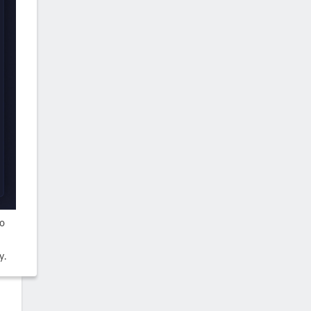
го
у.