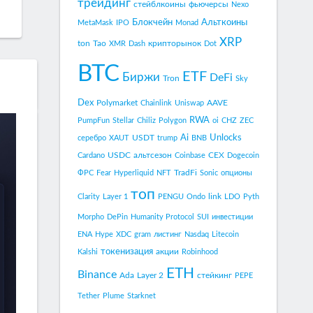
трейдинг
стейблкоины
фьючерсы
Nexo
Блокчейн
Альткоины
MetaMask
IPO
Monad
XRP
ton
Tao
крипторынок
XMR
Dash
Dot
BTC
ETF
Биржи
DeFi
Tron
Sky
Dex
Polymarket
AAVE
Chainlink
Uniswap
RWA
PumpFun
Stellar
Chiliz
Polygon
oi
CHZ
ZEC
Ai
Unlocks
USDT
серебро
XAUT
trump
BNB
USDC
альтсезон
CEX
Cardano
Coinbase
Dogecoin
TradFi
ФРС
Fear
Hyperliquid
NFT
Sonic
опционы
топ
link
Clarity
Layer 1
PENGU
Ondo
LDO
Pyth
Morpho
DePin
Humanity Protocol
SUI
инвестиции
ENA
Hype
XDC
gram
листинг
Nasdaq
Litecoin
токенизация
акции
Kalshi
Robinhood
ETH
Binance
Ada
Layer 2
стейкинг
PEPE
Tether
Plume
Starknet