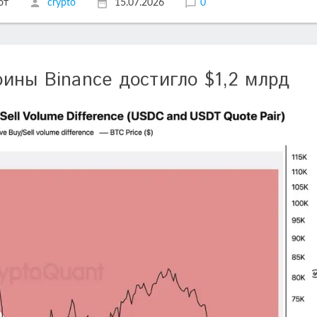
ют
crypto
15.07.2026
0
ины Binance достигло $1,2 млрд