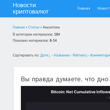
Новости
Главная
Новост
криптовалют
Главная
»
Статьи
»
Аналитика
В категории материалов
:
184
Показано материалов
:
8-14
Сортировать по
:
Дате
·
Названию
·
Рейтингу
·
Комментар
Вы правда думаете, что дно