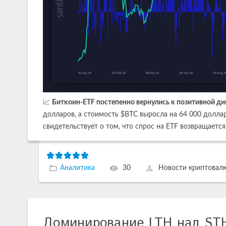
📈
Биткоин-ETF постепенно вернулись к позитивной д
долларов, а стоимость $BTC выросла на 64 000 доллар
свидетельствует о том, что спрос на ETF возвращается
Аналитика
30
Новости криптовал
Доминирование LTH над STH