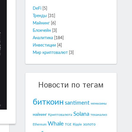
DeFi
[5]
Тренды
[31]
Майнинг
[6]
Блокчейн
[3]
Аналитика
[184]
Инвестиции
[4]
Мир криптовалют
[3]
Новости по тегам
биткоин
santiment
мемкоины
Solana
майнинг
Криптовалюта
теханализ
Whale
золото
TGE
Ethereum
Ripple