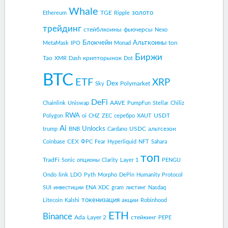
Whale
золото
TGE
Ethereum
Ripple
трейдинг
стейблкоины
фьючерсы
Nexo
Блокчейн
Альткоины
ton
MetaMask
IPO
Monad
Биржи
Tao
крипторынок
XMR
Dash
Dot
BTC
ETF
XRP
Dex
Polymarket
Sky
DeFi
AAVE
Chainlink
Uniswap
PumpFun
Stellar
Chiliz
RWA
USDT
Polygon
oi
CHZ
ZEC
серебро
XAUT
Ai
Unlocks
USDC
альтсезон
trump
BNB
Cardano
CEX
Coinbase
ФРС
Fear
Hyperliquid
NFT
Sahara
топ
TradFi
Sonic
опционы
Clarity
Layer 1
PENGU
link
Ondo
LDO
Pyth
Morpho
DePin
Humanity Protocol
SUI
инвестиции
ENA
XDC
gram
листинг
Nasdaq
токенизация
акции
Litecoin
Kalshi
Robinhood
ETH
Binance
Ada
Layer 2
стейкинг
PEPE