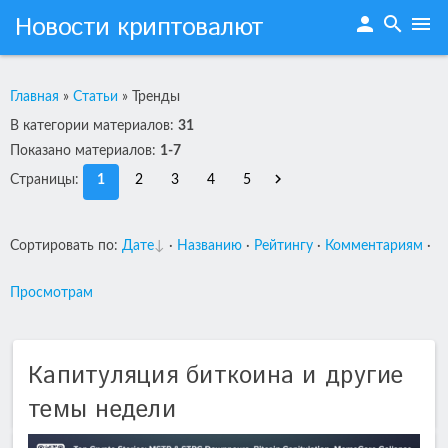
Новости криптовалют
person
search
menu
Главная
»
Статьи
»
Тренды
В категории материалов
:
31
Показано материалов
:
1-7
Страницы
:
1
2
3
4
5
Сортировать по
:
Дате
·
Названию
·
Рейтингу
·
Комментариям
·
Просмотрам
Капитуляция биткоина и другие
темы недели