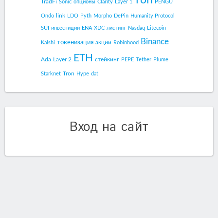
топ
TradFi
Sonic
опционы
Clarity
Layer 1
PENGU
link
Ondo
LDO
Pyth
Morpho
DePin
Humanity Protocol
SUI
инвестиции
ENA
XDC
листинг
Nasdaq
Litecoin
Binance
токенизация
акции
Kalshi
Robinhood
ETH
Ada
Layer 2
стейкинг
PEPE
Tether
Plume
Tron
Starknet
Hype
dat
Вход на сайт