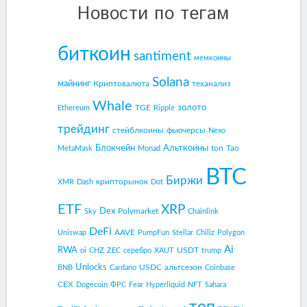
Новости по тегам
биткоин
santiment
мемкоины
Solana
майнинг
Криптовалюта
теханализ
Whale
золото
TGE
Ethereum
Ripple
трейдинг
стейблкоины
фьючерсы
Nexo
Блокчейн
Альткоины
ton
Tao
MetaMask
Monad
BTC
Биржи
крипторынок
XMR
Dash
Dot
ETF
XRP
Dex
Polymarket
Sky
Chainlink
DeFi
AAVE
Uniswap
PumpFun
Stellar
Chiliz
Polygon
Ai
RWA
USDT
oi
CHZ
ZEC
серебро
XAUT
trump
Unlocks
USDC
альтсезон
BNB
Cardano
Coinbase
CEX
Dogecoin
ФРС
Fear
Hyperliquid
NFT
Sahara