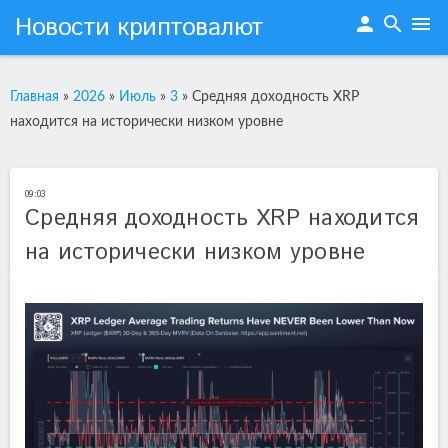
Новости криптовалют
person
search
menu
Главная
»
2026
»
Июль
»
3
»
Средняя доходность XRP
находится на исторически низком уровне
09:03
Средняя доходность XRP находится
на исторически низком уровне