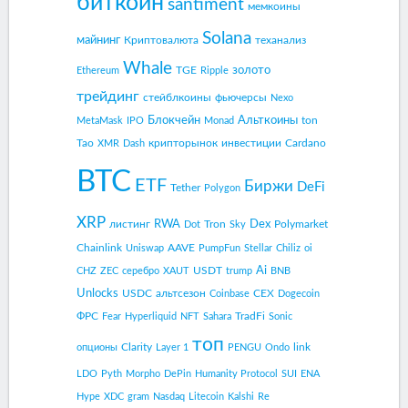
биткоин
santiment
мемкоины
Solana
майнинг
Криптовалюта
теханализ
Whale
золото
TGE
Ethereum
Ripple
трейдинг
стейблкоины
фьючерсы
Nexo
Блокчейн
Альткоины
ton
MetaMask
IPO
Monad
Tao
крипторынок
инвестиции
Cardano
XMR
Dash
BTC
ETF
Биржи
DeFi
Tether
Polygon
XRP
RWA
Dex
листинг
Tron
Polymarket
Dot
Sky
Chainlink
AAVE
Uniswap
PumpFun
Stellar
Chiliz
oi
Ai
USDT
CHZ
ZEC
серебро
XAUT
trump
BNB
Unlocks
USDC
альтсезон
CEX
Coinbase
Dogecoin
ФРС
TradFi
Fear
Hyperliquid
NFT
Sahara
Sonic
топ
Clarity
link
опционы
Layer 1
PENGU
Ondo
LDO
Pyth
Morpho
DePin
Humanity Protocol
SUI
ENA
Hype
XDC
gram
Nasdaq
Litecoin
Kalshi
Re