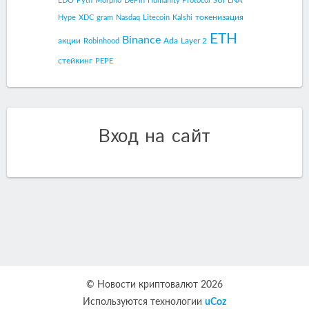
LDO
Pyth
Morpho
DePin
Humanity Protocol
SUI
ENA
токенизация
Hype
XDC
gram
Nasdaq
Litecoin
Kalshi
ETH
Binance
акции
Ada
Layer 2
Robinhood
стейкинг
PEPE
Вход на сайт
© Новости криптовалют 2026
Используются технологии
uCoz