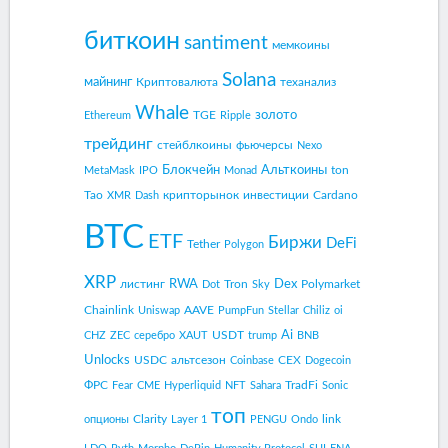
биткоин
santiment
мемкоины
Solana
майнинг
Криптовалюта
теханализ
Whale
золото
TGE
Ethereum
Ripple
трейдинг
стейблкоины
фьючерсы
Nexo
Блокчейн
Альткоины
ton
MetaMask
IPO
Monad
Tao
крипторынок
инвестиции
Cardano
XMR
Dash
BTC
ETF
Биржи
DeFi
Tether
Polygon
XRP
RWA
Dex
листинг
Tron
Polymarket
Dot
Sky
Chainlink
AAVE
Uniswap
PumpFun
Stellar
Chiliz
oi
Ai
USDT
CHZ
ZEC
серебро
XAUT
trump
BNB
Unlocks
USDC
альтсезон
CEX
Coinbase
Dogecoin
ФРС
TradFi
Fear
CME
Hyperliquid
NFT
Sahara
Sonic
топ
Clarity
link
опционы
Layer 1
PENGU
Ondo