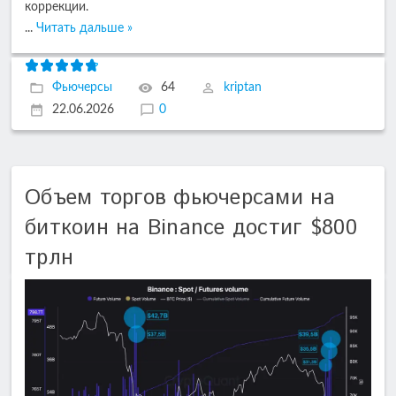
коррекции.
...
Читать дальше »
Фьючерсы
64
kriptan
22.06.2026
0
Объем торгов фьючерсами на
биткоин на Binance достиг $800
трлн