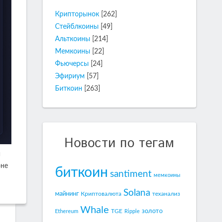
Крипторынок
[262]
Стейблкоины
[49]
Альткоины
[214]
Мемкоины
[22]
Фьючерсы
[24]
Эфириум
[57]
Биткоин
[263]
Новости по тегам
й
юне
биткоин
santiment
мемкоины
Solana
майнинг
Криптовалюта
теханализ
Whale
золото
TGE
Ethereum
Ripple