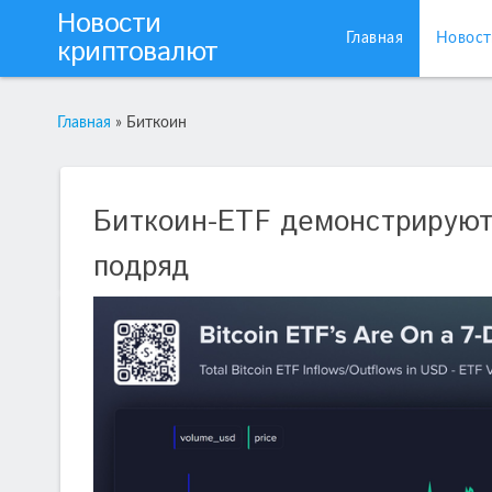
Новости
Главная
Новост
криптовалют
Главная
»
Биткоин
Биткоин-ETF демонстрируют 
подряд