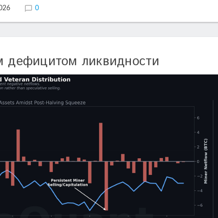
2026
0
им дефицитом ликвидности