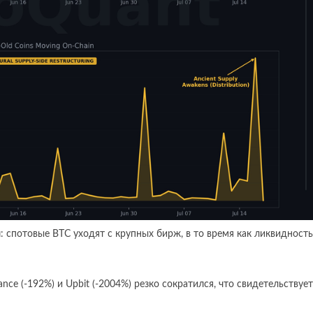
и
: спотовые BTC уходят с крупных бирж, в то время как ликвидность
nce (-192%) и Upbit (-2004%) резко сократился, что свидетельствует