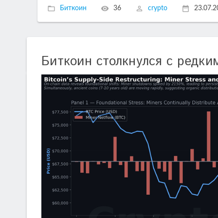
Биткоин
36
crypto
23.07.
Биткоин столкнулся с редк