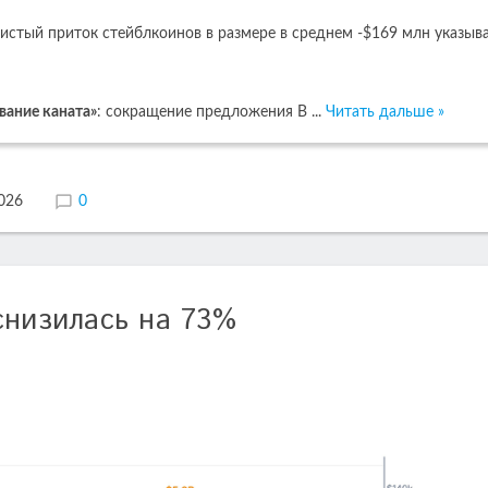
истый приток стейблкоинов в размере в среднем -$169 млн указыв
вание каната»
: сокращение предложения B
...
Читать дальше »
2026
0
снизилась на 73%