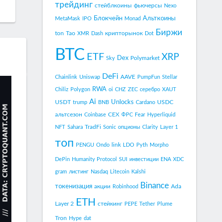
трейдинг
стейблкоины
фьючерсы
Nexo
Блокчейн
Альткоины
MetaMask
IPO
Monad
Биржи
ton
Tao
крипторынок
XMR
Dash
Dot
BTC
ETF
XRP
Dex
Polymarket
Sky
DeFi
AAVE
Chainlink
Uniswap
PumpFun
Stellar
RWA
Chiliz
Polygon
oi
CHZ
ZEC
серебро
XAUT
Ai
Unlocks
USDT
USDC
trump
BNB
Cardano
альтсезон
CEX
Coinbase
ФРС
Fear
Hyperliquid
TradFi
NFT
Sahara
Sonic
опционы
Clarity
Layer 1
топ
link
PENGU
Ondo
LDO
Pyth
Morpho
DePin
Humanity Protocol
SUI
инвестиции
ENA
XDC
gram
листинг
Nasdaq
Litecoin
Kalshi
Binance
токенизация
акции
Ada
Robinhood
ETH
Layer 2
стейкинг
PEPE
Tether
Plume
Tron
Hype
dat