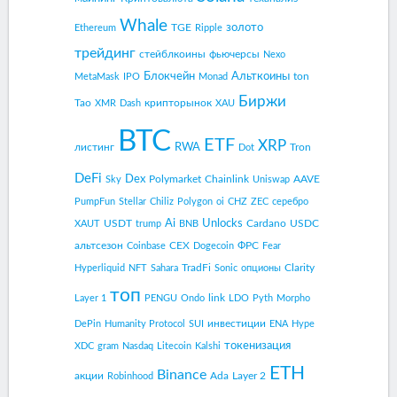
Whale
золото
TGE
Ethereum
Ripple
трейдинг
стейблкоины
фьючерсы
Nexo
Блокчейн
Альткоины
ton
MetaMask
IPO
Monad
Биржи
Tao
крипторынок
XMR
Dash
XAU
BTC
ETF
XRP
RWA
листинг
Tron
Dot
DeFi
Dex
Polymarket
Chainlink
AAVE
Sky
Uniswap
PumpFun
Stellar
Chiliz
Polygon
oi
CHZ
ZEC
серебро
Ai
Unlocks
USDT
Cardano
USDC
XAUT
trump
BNB
альтсезон
CEX
ФРС
Coinbase
Dogecoin
Fear
TradFi
Clarity
Hyperliquid
NFT
Sahara
Sonic
опционы
топ
link
Layer 1
PENGU
Ondo
LDO
Pyth
Morpho
инвестиции
DePin
Humanity Protocol
SUI
ENA
Hype
токенизация
XDC
gram
Nasdaq
Litecoin
Kalshi
ETH
Binance
акции
Ada
Layer 2
Robinhood