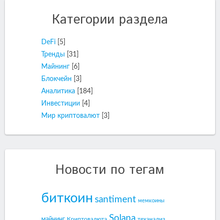
Категории раздела
DeFi
[5]
Тренды
[31]
Майнинг
[6]
Блокчейн
[3]
Аналитика
[184]
Инвестиции
[4]
Мир криптовалют
[3]
Новости по тегам
биткоин
santiment
мемкоины
Solana
майнинг
Криптовалюта
теханализ