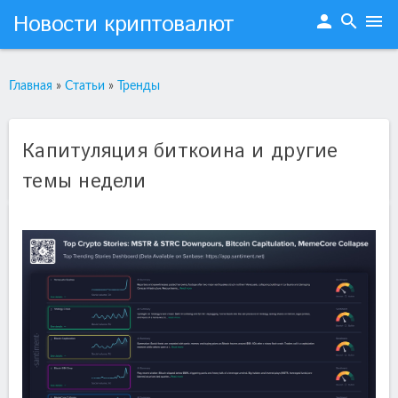
Новости криптовалют
person
search
menu
Главная
»
Статьи
»
Тренды
Капитуляция биткоина и другие
темы недели