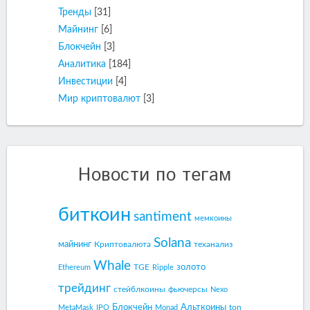
Тренды
[31]
Майнинг
[6]
Блокчейн
[3]
Аналитика
[184]
Инвестиции
[4]
Мир криптовалют
[3]
Новости по тегам
биткоин
santiment
мемкоины
Solana
майнинг
Криптовалюта
теханализ
Whale
золото
TGE
Ethereum
Ripple
трейдинг
стейблкоины
фьючерсы
Nexo
Блокчейн
Альткоины
ton
MetaMask
IPO
Monad