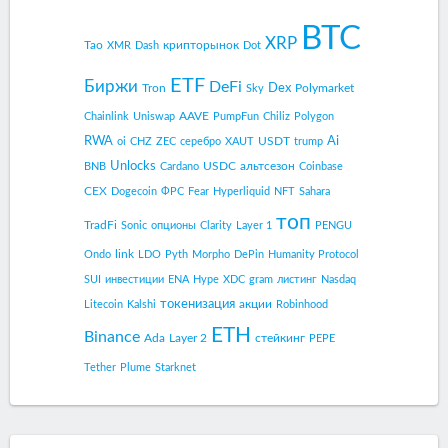
BTC
XRP
Tao
крипторынок
XMR
Dash
Dot
ETF
Биржи
DeFi
Dex
Tron
Polymarket
Sky
AAVE
Chainlink
Uniswap
PumpFun
Chiliz
Polygon
RWA
Ai
USDT
oi
CHZ
ZEC
серебро
XAUT
trump
Unlocks
USDC
альтсезон
BNB
Cardano
Coinbase
CEX
Dogecoin
ФРС
Fear
Hyperliquid
NFT
Sahara
топ
TradFi
Sonic
опционы
Clarity
Layer 1
PENGU
link
Ondo
LDO
Pyth
Morpho
DePin
Humanity Protocol
SUI
инвестиции
ENA
Hype
XDC
gram
листинг
Nasdaq
токенизация
акции
Litecoin
Kalshi
Robinhood
ETH
Binance
Ada
Layer 2
стейкинг
PEPE
Tether
Plume
Starknet