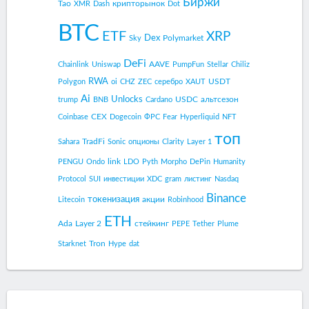
Биржи
Tao
крипторынок
XMR
Dash
Dot
BTC
ETF
XRP
Dex
Polymarket
Sky
DeFi
AAVE
Chainlink
Uniswap
PumpFun
Stellar
Chiliz
RWA
USDT
Polygon
oi
CHZ
ZEC
серебро
XAUT
Ai
Unlocks
USDC
альтсезон
trump
BNB
Cardano
CEX
Coinbase
Dogecoin
ФРС
Fear
Hyperliquid
NFT
топ
TradFi
Sahara
Sonic
опционы
Clarity
Layer 1
link
PENGU
Ondo
LDO
Pyth
Morpho
DePin
Humanity
Protocol
SUI
инвестиции
XDC
gram
листинг
Nasdaq
Binance
токенизация
акции
Litecoin
Robinhood
ETH
Ada
Layer 2
стейкинг
PEPE
Tether
Plume
Tron
Starknet
Hype
dat