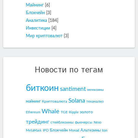
Майнинг
[6]
Блокчейн
[3]
Аналитика
[184]
Инвестиции
[4]
Мир криптовалют
[3]
Новости по тегам
биткоин
santiment
мемкоины
Solana
майнинг
Криптовалюта
теханализ
Whale
золото
TGE
Ethereum
Ripple
трейдинг
стейблкоины
фьючерсы
Nexo
Блокчейн
Альткоины
ton
MetaMask
IPO
Monad