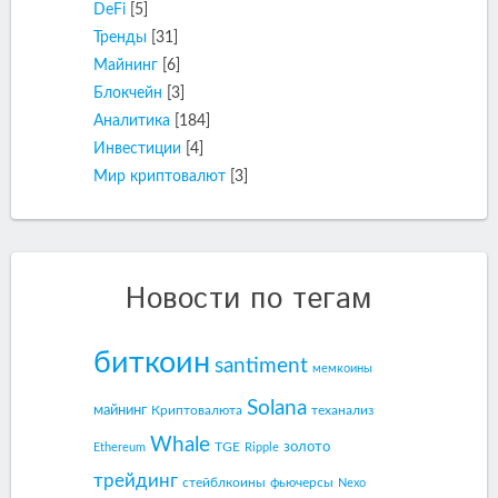
DeFi
[5]
Тренды
[31]
Майнинг
[6]
Блокчейн
[3]
Аналитика
[184]
Инвестиции
[4]
Мир криптовалют
[3]
Новости по тегам
биткоин
santiment
мемкоины
Solana
майнинг
Криптовалюта
теханализ
Whale
золото
TGE
Ethereum
Ripple
трейдинг
стейблкоины
фьючерсы
Nexo