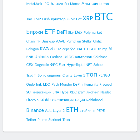
Блокчейн
Альткоины
ton
MetaMask
IPO
Monad
BTC
XRP
Tao
крипторынок
XMR
Dash
Dot
ETF
Биржи
DeFi
Dex
Polymarket
Sky
AAVE
Chainlink
Uniswap
PumpFun
Stellar
Chiliz
RWA
Ai
USDT
Polygon
oi
CHZ
серебро
XAUT
trump
Unlocks
USDC
альтсезон
BNB
Cardano
Coinbase
CEX
Dogecoin
ФРС
Fear
Hyperliquid
NFT
Sahara
топ
TradFi
Sonic
опционы
Clarity
Layer 1
PENGU
link
Ondo
LDO
Pyth
Morpho
DePin
Humanity Protocol
SUI
инвестиции
ENA
Hype
XDC
gram
листинг
Nasdaq
токенизация
акции
Litecoin
Kalshi
Robinhood
ETH
Binance
Ada
Layer 2
стейкинг
PEPE
Tron
Tether
Plume
Starknet