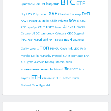
BTC
ETF
Биржи
крипторынок
Dot
XRP
DeFi
Dex
Polymarket
Sky
Chainlink
Uniswap
RWA
AAVE
PumpFun
Stellar
Chiliz
Polygon
oi
CHZ
Ai
Unlocks
USDT
ZEC
серебро
XAUT
trump
BNB
USDC
альтсезон
CEX
Cardano
Coinbase
Dogecoin
TradFi
ФРС
Fear
Hyperliquid
NFT
Sahara
опционы
топ
link
Clarity
Layer 1
PENGU
Ondo
LDO
Pyth
Morpho
DePin
Humanity Protocol
SUI
инвестиции
ENA
XDC
gram
листинг
Nasdaq
Litecoin
Kalshi
Binance
токенизация
акции
Ada
Robinhood
ETH
Layer 2
стейкинг
PEPE
Tether
Plume
Tron
Starknet
Hype
dat