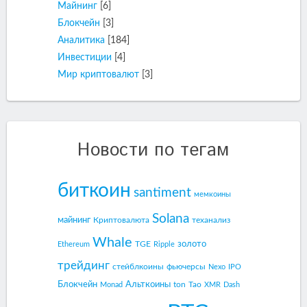
Майнинг
[6]
Блокчейн
[3]
Аналитика
[184]
Инвестиции
[4]
Мир криптовалют
[3]
Новости по тегам
биткоин
santiment
мемкоины
Solana
майнинг
Криптовалюта
теханализ
Whale
золото
TGE
Ethereum
Ripple
трейдинг
стейблкоины
фьючерсы
Nexo
IPO
Блокчейн
Альткоины
ton
Tao
Monad
XMR
Dash