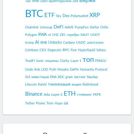
Биржи
Tao
крипторынок
XMR
Dash
Dot
BTC
ETF
XRP
Dex
Polymarket
Sky
DeFi
AAVE
Chainlink
Uniswap
PumpFun
Stellar
Chiliz
RWA
USDT
Polygon
oi
CHZ
ZEC
серебро
XAUT
Ai
Unlocks
USDC
альтсезон
trump
BNB
Cardano
CEX
Coinbase
Dogecoin
ФРС
Fear
Hyperliquid
Sahara
топ
TradFi
Sonic
опционы
Clarity
Layer 1
PENGU
link
Ondo
LDO
Pyth
Morpho
DePin
Humanity Protocol
SUI
инвестиции
ENA
XDC
gram
листинг
Nasdaq
токенизация
акции
Litecoin
Kalshi
Robinhood
ETH
Binance
Ada
Layer 2
стейкинг
PEPE
Tron
Tether
Plume
Hype
dat