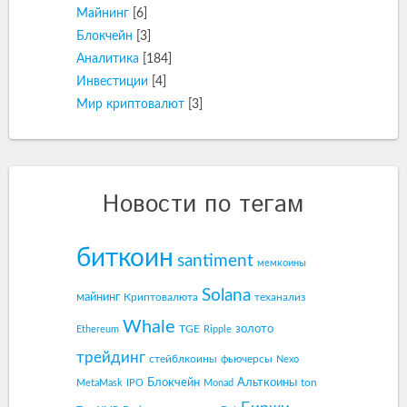
Майнинг
[6]
Блокчейн
[3]
Аналитика
[184]
Инвестиции
[4]
Мир криптовалют
[3]
Новости по тегам
биткоин
santiment
мемкоины
Solana
майнинг
Криптовалюта
теханализ
Whale
золото
TGE
Ethereum
Ripple
трейдинг
стейблкоины
фьючерсы
Nexo
Блокчейн
Альткоины
ton
MetaMask
IPO
Monad