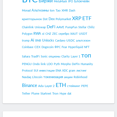
Биржи
Блокчейн
MetaMask
IPO
Альткоины
ton
Tao
Monad
XMR
Dash
ETF
XRP
Dex
крипторынок
Polymarket
Dot
DeFi
AAVE
Chainlink
Uniswap
PumpFun
Stellar
Chiliz
RWA
USDT
Polygon
oi
CHZ
ZEC
серебро
XAUT
Ai
Unlocks
USDC
альтсезон
trump
BNB
Cardano
CEX
Coinbase
Dogecoin
ФРС
Fear
Hyperliquid
NFT
топ
TradFi
Sahara
Sonic
опционы
Clarity
Layer 1
link
PENGU
Ondo
LDO
Pyth
Morpho
DePin
Humanity
Protocol
SUI
инвестиции
ENA
XDC
gram
листинг
токенизация
акции
Nasdaq
Litecoin
Robinhood
ETH
Binance
Ada
Layer 2
стейкинг
PEPE
Tron
Tether
Plume
Starknet
Hype
dat