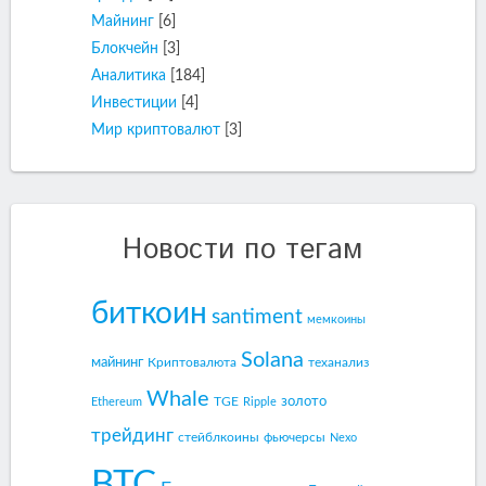
Майнинг
[6]
Блокчейн
[3]
Аналитика
[184]
Инвестиции
[4]
Мир криптовалют
[3]
Новости по тегам
биткоин
santiment
мемкоины
Solana
майнинг
Криптовалюта
теханализ
Whale
золото
TGE
Ethereum
Ripple
трейдинг
стейблкоины
фьючерсы
Nexo
BTC