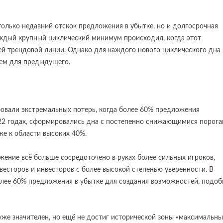
 только недавний отскок предложения в убытке, но и долгосрочная
каждый крупный циклический минимум происходил, когда этот
ей трендовой линии. Однако для каждого нового циклического дна
чем для предыдущего.
бовали экстремальных потерь, когда более 60% предложения
022 годах, сформировались дна с постепенно снижающимися порог
же к области высоких 40%.
ожение всё больше сосредоточено в руках более сильных игроков,
есторов и инвесторов с более высокой степенью уверенности. В
более 60% предложения в убытке для создания возможностей, подо
 уже значителен, но ещё не достиг исторической зоны «максимальны