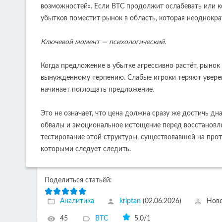
возможностей». Если BTC продолжит ослабевать или к
убытков поместит рынок в область, которая неоднокра
Ключевой момент — психологический.
Когда предложение в убытке агрессивно растёт, рынок
вынужденному терпению. Слабые игроки теряют уверен
начинает поглощать предложение.
Это не означает, что цена должна сразу же достичь дн
обвалы и эмоциональное истощение перед восстановле
тестирование этой структуры, существовавшей на прот
которыми следует следить.
Поделиться статьёй:
Аналитика
kriptan
(02.06.2026)
Ново
45
BTC
5.0
/
1