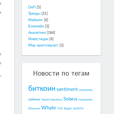
DeFi
[5]
Тренды
[31]
Майнинг
[6]
Блокчейн
[3]
Аналитика
[184]
Инвестиции
[4]
Мир криптовалют
[3]
Новости по тегам
биткоин
santiment
мемкоины
Solana
майнинг
Криптовалюта
теханализ
Whale
золото
TGE
Ethereum
Ripple
—