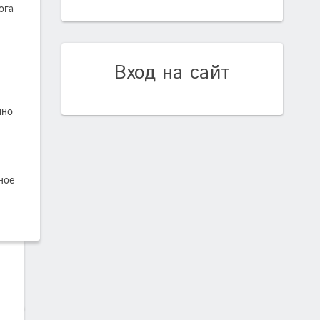
ога
Вход на сайт
чно
ное