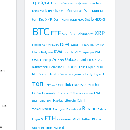
трейдинг
стейблкоины
фьючерсы
Nexo
Блокчейн
Альткоины
MetaMask
IPO
Monad
Биржи
ton
Tao
крипторынок
XMR
Dash
Dot
BTC
ETF
XRP
Dex
Polymarket
Sky
DeFi
AAVE
Chainlink
Uniswap
PumpFun
Stellar
RWA
Chiliz
Polygon
oi
CHZ
ZEC
серебро
XAUT
Ai
Unlocks
USDT
USDC
trump
BNB
Cardano
альтсезон
CEX
Coinbase
ФРС
Fear
Hyperliquid
ами
TradFi
NFT
Sahara
Sonic
опционы
Clarity
Layer 1
топ
link
PENGU
Ondo
LDO
Pyth
Morpho
DePin
Humanity Protocol
SUI
инвестиции
ENA
gram
листинг
Nasdaq
Litecoin
Kalshi
бных
Binance
токенизация
акции
Ada
Robinhood
ETH
Layer 2
стейкинг
PEPE
Tether
Plume
х
Tron
Starknet
Hype
dat