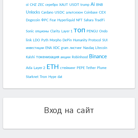
Ai
USDT
oi
CHZ
ZEC
серебро
XAUT
trump
BNB
Unlocks
USDC
альтсезон
CEX
Cardano
Coinbase
TradFi
Dogecoin
ФРС
Fear
Hyperliquid
NFT
Sahara
топ
Sonic
опционы
Clarity
Layer 1
PENGU
Ondo
link
LDO
Pyth
Morpho
DePin
Humanity Protocol
SUI
инвестиции
ENA
XDC
gram
листинг
Nasdaq
Litecoin
Binance
токенизация
акции
Kalshi
Robinhood
ETH
Ada
Layer 2
стейкинг
PEPE
Tether
Plume
Tron
Starknet
Hype
dat
Вход на сайт