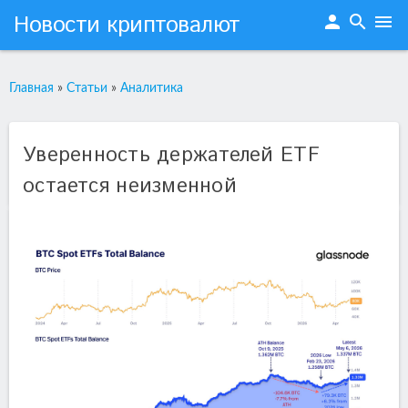
Новости криптовалют
person
search
menu
Главная
»
Статьи
»
Аналитика
Уверенность держателей ETF
остается неизменной