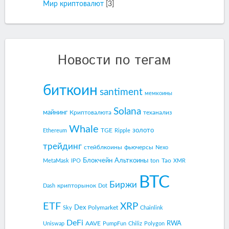
Мир криптовалют
[3]
Новости по тегам
биткоин
santiment
мемкоины
Solana
майнинг
Криптовалюта
теханализ
Whale
золото
TGE
Ethereum
Ripple
трейдинг
стейблкоины
фьючерсы
Nexo
Блокчейн
Альткоины
ton
Tao
MetaMask
IPO
XMR
BTC
Биржи
крипторынок
Dash
Dot
ETF
XRP
Dex
Polymarket
Sky
Chainlink
DeFi
RWA
AAVE
Uniswap
PumpFun
Chiliz
Polygon