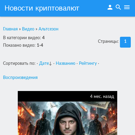
Новости криптовалют
person
search
menu
Главная
»
Видео
»
Альтсезон
В категории видео
:
4
Страницы
:
1
Показано видео
:
1-4
Сортировать по
:
·
Дате
↓
·
Названию
·
Рейтингу
·
Воспроизведения
4 мес. назад