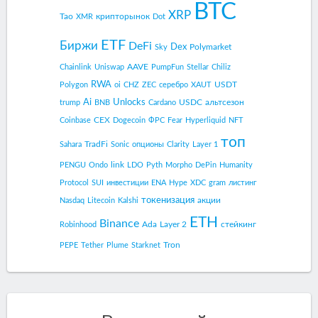
BTC
XRP
Tao
крипторынок
XMR
Dot
ETF
Биржи
DeFi
Dex
Polymarket
Sky
AAVE
Chainlink
Uniswap
PumpFun
Stellar
Chiliz
RWA
USDT
Polygon
oi
CHZ
ZEC
серебро
XAUT
Ai
Unlocks
USDC
альтсезон
trump
BNB
Cardano
CEX
Coinbase
Dogecoin
ФРС
Fear
Hyperliquid
NFT
топ
TradFi
Sahara
Sonic
опционы
Clarity
Layer 1
link
PENGU
Ondo
LDO
Pyth
Morpho
DePin
Humanity
Protocol
SUI
инвестиции
ENA
Hype
XDC
gram
листинг
токенизация
акции
Nasdaq
Litecoin
Kalshi
ETH
Binance
Ada
Layer 2
стейкинг
Robinhood
Tron
PEPE
Tether
Plume
Starknet