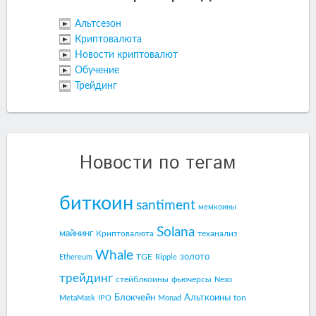
Альтсезон
Криптовалюта
Новости криптовалют
Обучение
Трейдинг
Новости по тегам
биткоин
santiment
мемкоины
Solana
майнинг
Криптовалюта
теханализ
Whale
золото
TGE
Ethereum
Ripple
трейдинг
стейблкоины
фьючерсы
Nexo
Блокчейн
Альткоины
ton
MetaMask
IPO
Monad