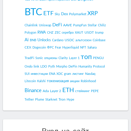
BTC
ETF
XRP
Dex
Polymarket
Sky
DeFi
AAVE
Chainlink
Uniswap
PumpFun
Stellar
Chiliz
RWA
USDT
Polygon
CHZ
ZEC
серебро
XAUT
trump
Ai
Unlocks
USDC
альтсезон
BNB
Cardano
Coinbase
CEX
Dogecoin
ФРС
Fear
Hyperliquid
NFT
Sahara
топ
TradFi
Sonic
опционы
Clarity
Layer 1
PENGU
link
Ondo
LDO
Pyth
Morpho
DePin
Humanity Protocol
SUI
инвестиции
ENA
XDC
gram
листинг
Nasdaq
токенизация
акции
Litecoin
Kalshi
Robinhood
ETH
Binance
Ada
Layer 2
стейкинг
PEPE
Tron
Tether
Plume
Starknet
Hype