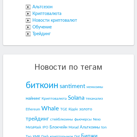
Альтсезон
Криптовалюта
Новости криптовалют
Обучение
Трейдинг
Новости по тегам
биткоин
santiment
мемкоины
Solana
майнинг
Криптовалюта
теханализ
Whale
золото
TGE
Ethereum
Ripple
трейдинг
стейблкоины
фьючерсы
Nexo
Блокчейн
Альткоины
ton
MetaMask
IPO
Monad
Биржи
Tao
крипторынок
XMR
Dash
Dot