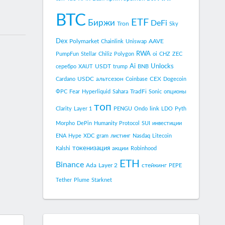
BTC
ETF
Биржи
DeFi
Tron
Sky
Dex
Polymarket
AAVE
Chainlink
Uniswap
RWA
PumpFun
Stellar
Chiliz
Polygon
oi
CHZ
ZEC
Ai
Unlocks
USDT
серебро
XAUT
trump
BNB
USDC
альтсезон
CEX
Cardano
Coinbase
Dogecoin
TradFi
ФРС
Fear
Hyperliquid
Sahara
Sonic
опционы
топ
link
Clarity
Layer 1
PENGU
Ondo
LDO
Pyth
Morpho
DePin
Humanity Protocol
SUI
инвестиции
ENA
Hype
XDC
gram
листинг
Nasdaq
Litecoin
токенизация
акции
Kalshi
Robinhood
ETH
Binance
Ada
Layer 2
стейкинг
PEPE
Tether
Plume
Starknet