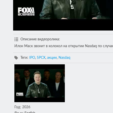
Описание видеоролика
:
Илон Маск звонит в колокол на открытии Nasdaq по случа
Теги
:
IPO
,
SPCX
,
акции
,
Nasdaq
Год
: 2026