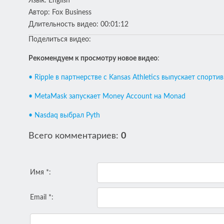
Язык
: English
Автор
: Fox Business
Длительность видео
: 00:01:12
Поделиться видео:
Рекомендуем к проcмотру новое видео
:
• Ripple в партнерстве с Kansas Athletics выпускает спорт
• MetaMask запускает Money Account на Monad
• Nasdaq выбрал Pyth
Всего комментариев
:
0
Имя *:
Email *: