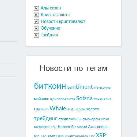
Альтсезон
Криптовалюта
Новости криптовалют
Обучение
Трейдинг
Новости по тегам
биткоин
santiment
мемкоины
Solana
майнинг
Криптовалюта
теханализ
Whale
золото
TGE
Ethereum
Ripple
трейдинг
стейблкоины
фьючерсы
Nexo
Блокчейн
Альткоины
MetaMask
IPO
Monad
XRP
ton
Tao
крипторынок
XMR
Dash
Dot