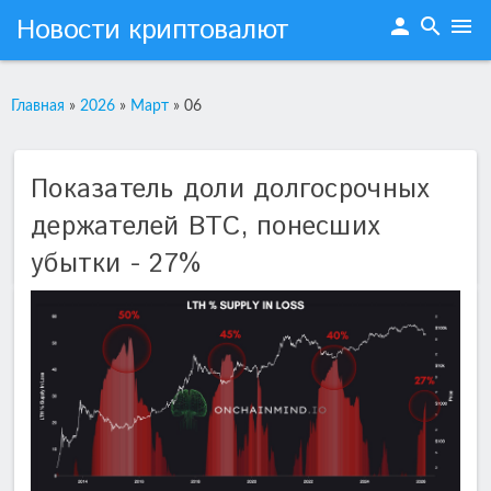
Новости криптовалют
person
search
menu
Главная
»
2026
»
Март
»
06
Показатель доли долгосрочных
держателей BTC, понесших
убытки - 27%