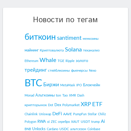
Новости по тегам
биткоин
santiment
мемкоины
Solana
майнинг
Криптовалюта
теханализ
Whale
золото
TGE
Ethereum
Ripple
трейдинг
стейблкоины
фьючерсы
Nexo
BTC
Биржи
Блокчейн
MetaMask
IPO
Альткоины
ton
Tao
Monad
XMR
Dash
ETF
XRP
Dex
крипторынок
Polymarket
Dot
DeFi
AAVE
Chainlink
Uniswap
PumpFun
Stellar
Chiliz
Ai
RWA
USDT
Polygon
oi
ZEC
серебро
XAUT
trump
Unlocks
USDC
альтсезон
BNB
Cardano
Coinbase