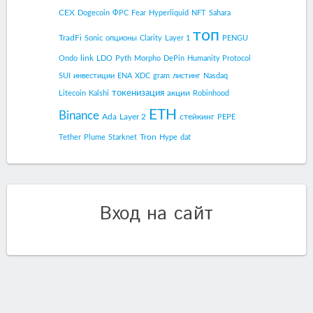
CEX
Dogecoin
ФРС
Fear
Hyperliquid
NFT
Sahara
топ
TradFi
Sonic
опционы
Clarity
Layer 1
PENGU
link
Ondo
LDO
Pyth
Morpho
DePin
Humanity Protocol
SUI
инвестиции
ENA
XDC
gram
листинг
Nasdaq
токенизация
акции
Litecoin
Kalshi
Robinhood
ETH
Binance
Ada
Layer 2
стейкинг
PEPE
Tron
Tether
Plume
Starknet
Hype
dat
Вход на сайт