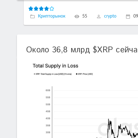
Крипторынок
55
crypto
09
Около 36,8 млрд $XRP сейча