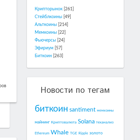
Крипторынок
[261]
Стейблкоины
[49]
Альткоины
[214]
Мемкоины
[22]
Фьючерсы
[24]
Эфириум
[57]
Биткоин
[263]
ров
Новости по тегам
биткоин
santiment
мемкоины
Solana
майнинг
Криптовалюта
теханализ
Whale
золото
TGE
Ethereum
Ripple