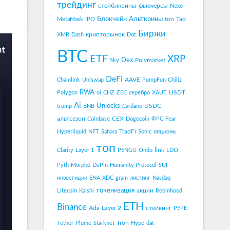
трейдинг
стейблкоины
фьючерсы
Nexo
Блокчейн
Альткоины
ton
Tao
MetaMask
IPO
Биржи
крипторынок
XMR
Dash
Dot
BTC
ETF
XRP
Dex
Polymarket
Sky
DeFi
AAVE
Chainlink
Uniswap
PumpFun
Chiliz
RWA
USDT
Polygon
oi
CHZ
ZEC
серебро
XAUT
Ai
Unlocks
USDC
trump
BNB
Cardano
альтсезон
CEX
Coinbase
Dogecoin
ФРС
Fear
TradFi
Hyperliquid
NFT
Sahara
Sonic
опционы
топ
link
Clarity
Layer 1
PENGU
Ondo
LDO
Pyth
Morpho
DePin
Humanity Protocol
SUI
инвестиции
ENA
XDC
gram
листинг
Nasdaq
токенизация
акции
Litecoin
Kalshi
Robinhood
ETH
Binance
Ada
Layer 2
стейкинг
PEPE
Tron
Tether
Plume
Starknet
Hype
dat