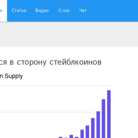
и
Статьи
Видео
О нас
Чат
я в сторону стейблкоинов