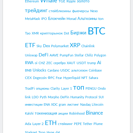
Whale
золото
TGE
Ethereum
Ripple
трейдинг
стейблкоины
фьючерсы
Nexo
Блокчейн
Альткоины
ton
MetaMask
IPO
Monad
BTC
Биржи
Tao
крипторынок
XMR
Dot
ETF
XRP
Dex
Polymarket
Sky
Chainlink
DeFi
AAVE
Uniswap
PumpFun
Stellar
Chiliz
Polygon
Ai
RWA
USDT
oi
CHZ
ZEC
серебро
XAUT
trump
Unlocks
USDC
альтсезон
BNB
Cardano
Coinbase
CEX
Dogecoin
ФРС
Fear
Hyperliquid
NFT
Sahara
топ
TradFi
опционы
Clarity
Layer 1
PENGU
Ondo
link
LDO
Pyth
Morpho
DePin
Humanity Protocol
SUI
инвестиции
ENA
XDC
gram
листинг
Nasdaq
Litecoin
Binance
токенизация
акции
Kalshi
Robinhood
ETH
Ada
Layer 2
стейкинг
PEPE
Tether
Plume
Tron
Starknet
Hype
dat