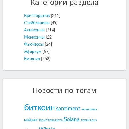
Категории раздела
Крипторынок
[261]
Стейблкоины
[49]
Альткоины
[214]
Мемкоины
[22]
Фьючерсы
[24]
Эфириум
[57]
Биткоин
[263]
Новости по тегам
биткоин
santiment
мемкоины
Solana
майнинг
Криптовалюта
теханализ