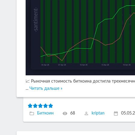
📈 Рыночная стоимость биткоина достигла трехмесячн
...
Читать дальше »
Биткоин
68
kriptan
05.05.