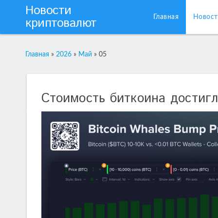
Новости
Главная
Новост
криптовалют
Главная
»
2026
»
Май
»
05
Cтоимость биткоина достиг