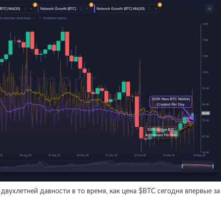
двухлетней давности в то время, как цена $BTC сегодня впервые за