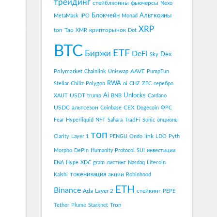
трейдинг
стейблкоины
фьючерсы
Nexo
Блокчейн
Альткоины
MetaMask
IPO
Monad
XRP
ton
Tao
крипторынок
XMR
Dot
BTC
ETF
Биржи
DeFi
Dex
Sky
Polymarket
AAVE
Chainlink
Uniswap
PumpFun
RWA
Stellar
Chiliz
Polygon
oi
CHZ
ZEC
серебро
Ai
Unlocks
USDT
XAUT
trump
BNB
Cardano
USDC
альтсезон
CEX
Coinbase
Dogecoin
ФРС
TradFi
Fear
Hyperliquid
NFT
Sahara
Sonic
опционы
топ
link
Clarity
Layer 1
PENGU
Ondo
LDO
Pyth
Morpho
DePin
Humanity Protocol
SUI
инвестиции
ENA
Hype
XDC
gram
листинг
Nasdaq
Litecoin
токенизация
акции
Kalshi
Robinhood
ETH
Binance
Ada
Layer 2
стейкинг
PEPE
Tron
Tether
Plume
Starknet