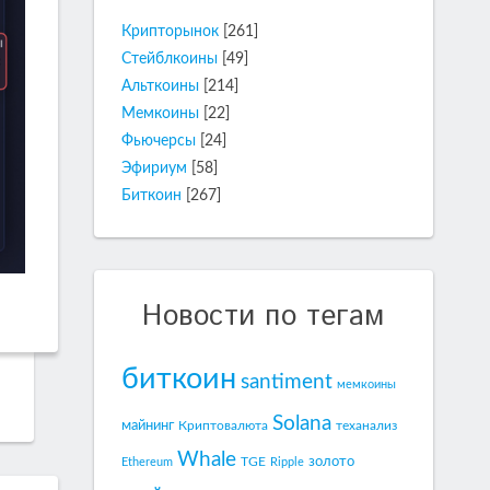
Крипторынок
[261]
Стейблкоины
[49]
Альткоины
[214]
Мемкоины
[22]
Фьючерсы
[24]
Эфириум
[58]
Биткоин
[267]
Новости по тегам
биткоин
santiment
мемкоины
Solana
майнинг
Криптовалюта
теханализ
Whale
золото
TGE
Ethereum
Ripple