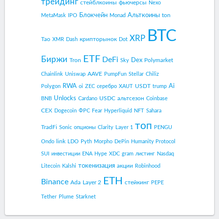
трейдинг
стейблкоины
фьючерсы
Nexo
Блокчейн
Альткоины
ton
MetaMask
IPO
Monad
BTC
XRP
Tao
крипторынок
XMR
Dash
Dot
ETF
Биржи
DeFi
Dex
Tron
Polymarket
Sky
AAVE
Chainlink
Uniswap
PumpFun
Stellar
Chiliz
RWA
Ai
USDT
Polygon
oi
ZEC
серебро
XAUT
trump
Unlocks
USDC
альтсезон
BNB
Cardano
Coinbase
CEX
Dogecoin
ФРС
Fear
Hyperliquid
NFT
Sahara
топ
TradFi
Sonic
опционы
Clarity
Layer 1
PENGU
link
Ondo
LDO
Pyth
Morpho
DePin
Humanity Protocol
SUI
инвестиции
ENA
Hype
XDC
gram
листинг
Nasdaq
токенизация
акции
Litecoin
Kalshi
Robinhood
ETH
Binance
Ada
Layer 2
стейкинг
PEPE
Tether
Plume
Starknet