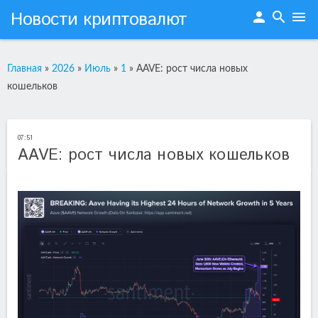
Новости криптовалют
person
search
menu
Главная
»
2026
»
Июль
»
1
»
AAVE: рост числа новых
кошельков
07:51
AAVE: рост числа новых кошельков