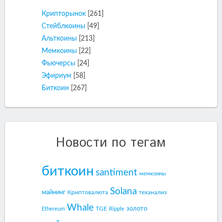
Крипторынок
[261]
Стейблкоины
[49]
Альткоины
[213]
Мемкоины
[22]
Фьючерсы
[24]
Эфириум
[58]
Биткоин
[267]
Новости по тегам
биткоин
santiment
мемкоины
Solana
майнинг
Криптовалюта
теханализ
Whale
золото
TGE
Ethereum
Ripple