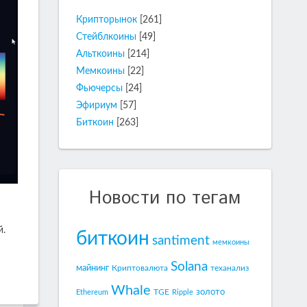
Крипторынок
[261]
Стейблкоины
[49]
Альткоины
[214]
Мемкоины
[22]
Фьючерсы
[24]
Эфириум
[57]
Биткоин
[263]
Новости по тегам
й.
биткоин
santiment
мемкоины
Solana
майнинг
Криптовалюта
теханализ
Whale
золото
TGE
Ethereum
Ripple