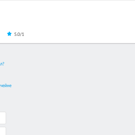
5.0
/
1
л?
кчейне