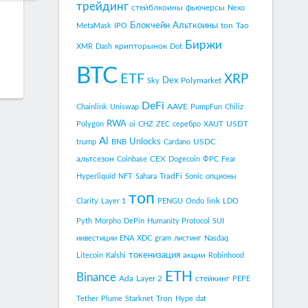
трейдинг
стейблкоины
фьючерсы
Nexo
Блокчейн
Альткоины
ton
Tao
MetaMask
IPO
Биржи
крипторынок
XMR
Dash
Dot
BTC
ETF
XRP
Dex
Polymarket
Sky
DeFi
AAVE
Chainlink
Uniswap
PumpFun
Chiliz
RWA
USDT
Polygon
oi
CHZ
ZEC
серебро
XAUT
Ai
Unlocks
USDC
trump
BNB
Cardano
альтсезон
CEX
Coinbase
Dogecoin
ФРС
Fear
TradFi
Hyperliquid
NFT
Sahara
Sonic
опционы
топ
link
Clarity
Layer 1
PENGU
Ondo
LDO
Pyth
Morpho
DePin
Humanity Protocol
SUI
инвестиции
ENA
XDC
gram
листинг
Nasdaq
токенизация
акции
Litecoin
Kalshi
Robinhood
ETH
Binance
Ada
Layer 2
стейкинг
PEPE
Tron
Tether
Plume
Starknet
Hype
dat