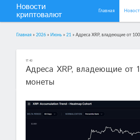
Новости
Главная
Новост
криптовалют
Главная
»
2026
»
Июнь
»
21
»
Адреса XRP, владеющие от 100
17:43
Адреса XRP, владеющие от 1
монеты