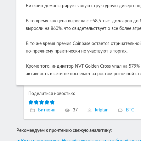
Биткоин демонстрирует явную структурную дивергенци
В то время как цена выросла с ~58,5 тыс. долларов до 
выросли на 860%, что свидетельствует о все более аг
В то же время премия Coinbase остается отрицательно
по-прежнему практически не участвуют в торгах.
Кроме того, индикатор NVT Golden Cross упал на 579% 
активность в сети не поспевает за ростом рыночной ст
Поделиться новостью:
Биткоин
37
kriptan
BTC
Рекомендуем к прочтению свежую аналитику
:
• Киты накапливают. Но действительно ли это бычий сигна