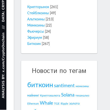
Крипторынок
[261]
Стейблкоины
[49]
Альткоины
[213]
Мемкоины
[22]
Фьючерсы
[24]
Эфириум
[58]
Биткоин
[267]
Новости по тегам
биткоин
santiment
мемкоины
Solana
майнинг
Криптовалюта
теханализ
Whale
золото
TGE
Ethereum
Ripple