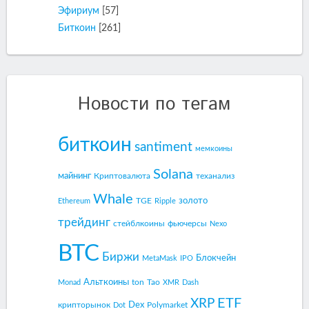
Эфириум
[57]
Биткоин
[261]
Новости по тегам
биткоин
santiment
мемкоины
Solana
майнинг
Криптовалюта
теханализ
Whale
золото
TGE
Ethereum
Ripple
трейдинг
стейблкоины
фьючерсы
Nexo
BTC
Биржи
Блокчейн
MetaMask
IPO
Альткоины
ton
Tao
Monad
XMR
Dash
ETF
XRP
Dex
крипторынок
Polymarket
Dot