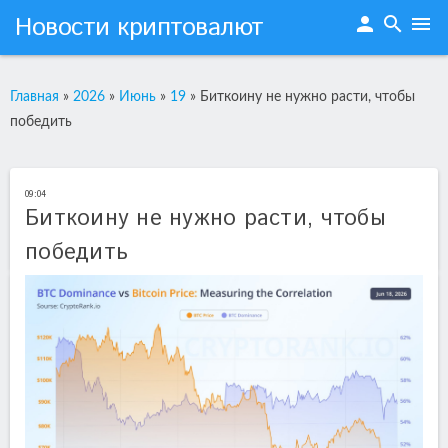
Новости криптовалют
person
search
menu
Главная
»
2026
»
Июнь
»
19
»
Биткоину не нужно расти, чтобы
победить
09:04
Биткоину не нужно расти, чтобы
победить