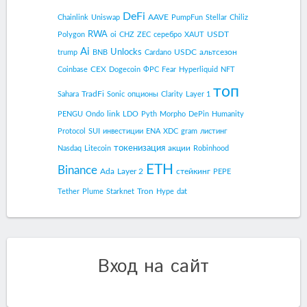
DeFi
AAVE
Chainlink
Uniswap
PumpFun
Stellar
Chiliz
RWA
USDT
Polygon
oi
CHZ
ZEC
серебро
XAUT
Ai
Unlocks
USDC
альтсезон
trump
BNB
Cardano
CEX
Coinbase
Dogecoin
ФРС
Fear
Hyperliquid
NFT
топ
TradFi
Sahara
Sonic
опционы
Clarity
Layer 1
link
PENGU
Ondo
LDO
Pyth
Morpho
DePin
Humanity
Protocol
SUI
инвестиции
ENA
XDC
gram
листинг
токенизация
акции
Nasdaq
Litecoin
Robinhood
ETH
Binance
Ada
Layer 2
стейкинг
PEPE
Tron
Tether
Plume
Starknet
Hype
dat
Вход на сайт