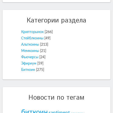
Категории раздела
Крипторынок
[266]
Стейблкоины
[49]
Альткоины
[213]
Мемкоины
[21]
Фьючерсы
[24]
Эфириум
[59]
Биткоин
[275]
Новости по тегам
биткоин
santiment