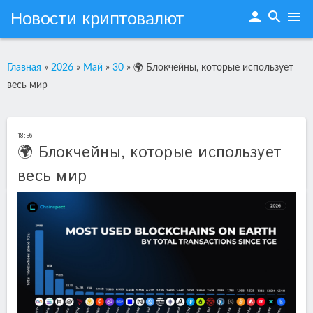
Новости криптовалют
person
search
menu
Главная
»
2026
»
Май
»
30
»
🌍 Блокчейны, которые использует
весь мир
18:56
🌍 Блокчейны, которые использует
весь мир