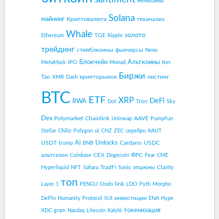
мемкоины
Solana
майнинг
Криптовалюта
теханализ
Whale
золото
TGE
Ethereum
Ripple
трейдинг
стейблкоины
фьючерсы
Nexo
Блокчейн
Альткоины
ton
MetaMask
IPO
Monad
Биржи
Tao
крипторынок
листинг
XMR
Dash
BTC
ETF
XRP
DeFi
RWA
Tron
Dot
Sky
Dex
Polymarket
Chainlink
AAVE
Uniswap
PumpFun
Stellar
Chiliz
Polygon
oi
CHZ
ZEC
серебро
XAUT
Ai
Unlocks
USDT
Cardano
USDC
trump
BNB
альтсезон
CEX
ФРС
Coinbase
Dogecoin
Fear
CME
TradFi
Clarity
Hyperliquid
NFT
Sahara
Sonic
опционы
топ
link
Layer 1
PENGU
Ondo
LDO
Pyth
Morpho
инвестиции
DePin
Humanity Protocol
SUI
ENA
Hype
токенизация
XDC
gram
Nasdaq
Litecoin
Kalshi