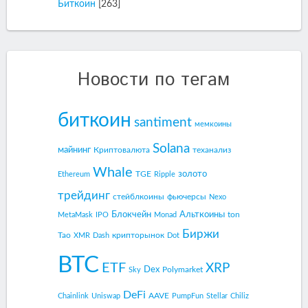
Биткоин
[263]
Новости по тегам
биткоин
santiment
мемкоины
Solana
майнинг
Криптовалюта
теханализ
Whale
золото
TGE
Ethereum
Ripple
трейдинг
стейблкоины
фьючерсы
Nexo
Блокчейн
Альткоины
ton
MetaMask
IPO
Monad
Биржи
Tao
крипторынок
XMR
Dash
Dot
BTC
ETF
XRP
Dex
Polymarket
Sky
DeFi
AAVE
Chainlink
Uniswap
PumpFun
Stellar
Chiliz