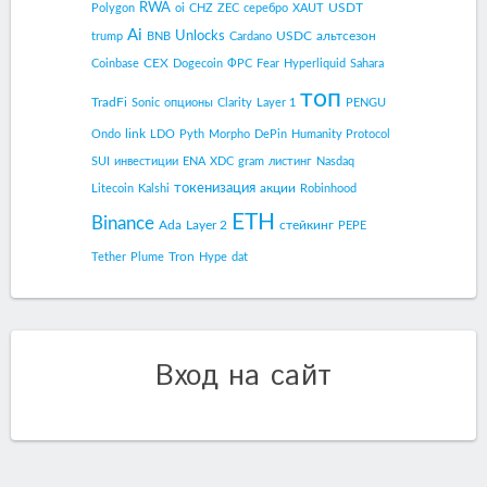
RWA
USDT
Polygon
oi
CHZ
ZEC
серебро
XAUT
Ai
Unlocks
USDC
альтсезон
trump
BNB
Cardano
CEX
Coinbase
Dogecoin
ФРС
Fear
Hyperliquid
Sahara
топ
TradFi
Sonic
опционы
Clarity
Layer 1
PENGU
link
Ondo
LDO
Pyth
Morpho
DePin
Humanity Protocol
SUI
инвестиции
ENA
XDC
gram
листинг
Nasdaq
токенизация
акции
Litecoin
Kalshi
Robinhood
ETH
Binance
Ada
Layer 2
стейкинг
PEPE
Tron
Tether
Plume
Hype
dat
Вход на сайт