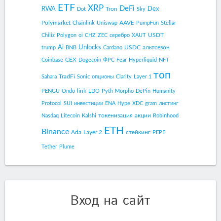
ETF
XRP
DeFi
RWA
Dex
Tron
Dot
Sky
Polymarket
AAVE
Chainlink
Uniswap
PumpFun
Stellar
USDT
Chiliz
Polygon
oi
CHZ
ZEC
серебро
XAUT
Ai
Unlocks
USDC
альтсезон
trump
BNB
Cardano
CEX
Coinbase
Dogecoin
ФРС
Fear
Hyperliquid
NFT
топ
TradFi
Sahara
Sonic
опционы
Clarity
Layer 1
link
PENGU
Ondo
LDO
Pyth
Morpho
DePin
Humanity
Protocol
SUI
инвестиции
ENA
Hype
XDC
gram
листинг
токенизация
акции
Nasdaq
Litecoin
Kalshi
Robinhood
ETH
Binance
Ada
Layer 2
стейкинг
PEPE
Tether
Plume
Вход на сайт