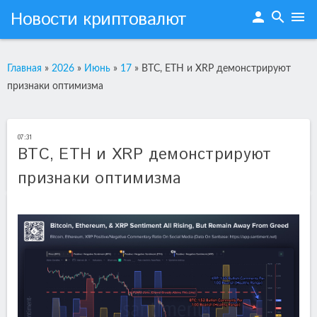
Новости криптовалют
person
search
menu
Главная
»
2026
»
Июнь
»
17
»
BTC, ETH и XRP демонстрируют
признаки оптимизма
07:31
BTC, ETH и XRP демонстрируют
признаки оптимизма