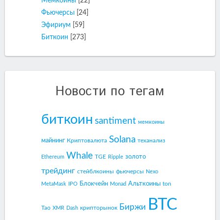
Мемкоины
[22]
Фьючерсы
[24]
Эфириум
[59]
Биткоин
[273]
Новости по тегам
биткоин
santiment
мемкоины
Solana
майнинг
Криптовалюта
теханализ
Whale
золото
TGE
Ethereum
Ripple
трейдинг
стейблкоины
фьючерсы
Nexo
Блокчейн
Альткоины
ton
MetaMask
IPO
Monad
BTC
Биржи
Tao
крипторынок
XMR
Dash