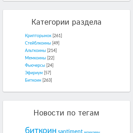
Категории раздела
Крипторынок
[261]
Стейблкоины
[49]
Альткоины
[214]
Мемкоины
[22]
Фьючерсы
[24]
Эфириум
[57]
Биткоин
[263]
Новости по тегам
биткоин
santiment
мемкоины