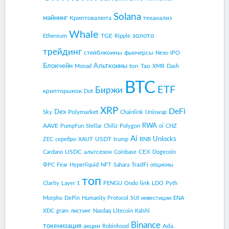
Solana
майнинг
Криптовалюта
теханализ
Whale
золото
TGE
Ethereum
Ripple
трейдинг
стейблкоины
фьючерсы
Nexo
IPO
Блокчейн
Альткоины
ton
Tao
Monad
XMR
Dash
BTC
ETF
Биржи
крипторынок
Dot
XRP
DeFi
Dex
Polymarket
Sky
Chainlink
Uniswap
RWA
AAVE
PumpFun
Stellar
Chiliz
Polygon
oi
CHZ
Ai
Unlocks
USDT
ZEC
серебро
XAUT
trump
BNB
USDC
альтсезон
CEX
Cardano
Coinbase
Dogecoin
TradFi
ФРС
Fear
Hyperliquid
NFT
Sahara
опционы
топ
link
Clarity
Layer 1
PENGU
Ondo
LDO
Pyth
Morpho
DePin
Humanity Protocol
SUI
инвестиции
ENA
XDC
gram
листинг
Nasdaq
Litecoin
Kalshi
Binance
токенизация
акции
Ada
Robinhood