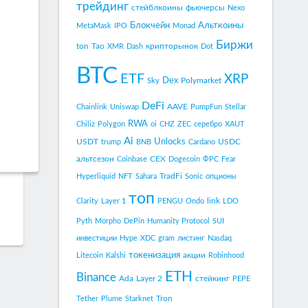
трейдинг
стейблкоины
фьючерсы
Nexo
Блокчейн
Альткоины
MetaMask
IPO
Monad
Биржи
ton
Tao
крипторынок
XMR
Dash
Dot
BTC
ETF
XRP
Dex
Polymarket
Sky
DeFi
AAVE
Chainlink
Uniswap
PumpFun
Stellar
RWA
Chiliz
Polygon
oi
CHZ
ZEC
серебро
XAUT
Ai
Unlocks
USDT
USDC
trump
BNB
Cardano
альтсезон
CEX
Coinbase
Dogecoin
ФРС
Fear
TradFi
Hyperliquid
NFT
Sahara
Sonic
опционы
топ
link
Clarity
Layer 1
PENGU
Ondo
LDO
Pyth
Morpho
DePin
Humanity Protocol
SUI
инвестиции
Hype
XDC
gram
листинг
Nasdaq
токенизация
акции
Litecoin
Kalshi
Robinhood
ETH
Binance
Ada
Layer 2
стейкинг
PEPE
Tron
Tether
Plume
Starknet