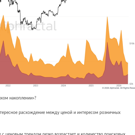
тихом накоплении»?
интересное расхождение между ценой и интересом розничных
те с ценовым трендом резко возрастает и количество поисковых