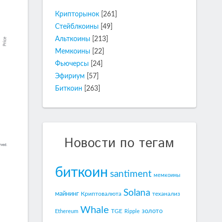
Крипторынок
[261]
Стейблкоины
[49]
Альткоины
[213]
Мемкоины
[22]
Фьючерсы
[24]
Эфириум
[57]
Биткоин
[263]
Новости по тегам
биткоин
santiment
мемкоины
Solana
майнинг
Криптовалюта
теханализ
Whale
золото
TGE
Ethereum
Ripple