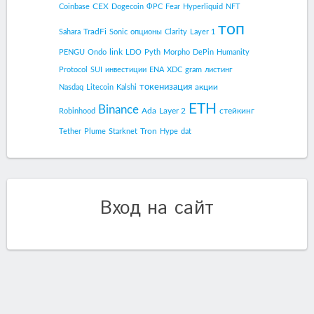
CEX
Coinbase
Dogecoin
ФРС
Fear
Hyperliquid
NFT
топ
TradFi
Sahara
Sonic
опционы
Clarity
Layer 1
link
PENGU
Ondo
LDO
Pyth
Morpho
DePin
Humanity
Protocol
SUI
инвестиции
ENA
XDC
gram
листинг
токенизация
акции
Nasdaq
Litecoin
Kalshi
ETH
Binance
Ada
Layer 2
стейкинг
Robinhood
Tron
Tether
Plume
Starknet
Hype
dat
Вход на сайт