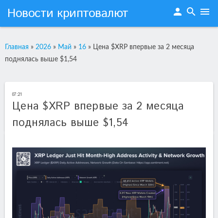
Новости криптовалют
person
search
menu
Главная
»
2026
»
Май
»
16
»
Цена $XRP впервые за 2 месяца
поднялась выше $1,54
07:21
Цена $XRP впервые за 2 месяца
поднялась выше $1,54