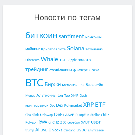
Новости по тегам
биткоин
santiment
мемкоины
Solana
майнинг
Криптовалюта
теханализ
Whale
золото
TGE
Ethereum
Ripple
трейдинг
стейблкоины
фьючерсы
Nexo
BTC
Биржи
Блокчейн
MetaMask
IPO
Альткоины
ton
Tao
Monad
XMR
Dash
ETF
XRP
Dex
крипторынок
Polymarket
Dot
DeFi
AAVE
Chainlink
Uniswap
PumpFun
Stellar
Chiliz
RWA
USDT
Polygon
oi
CHZ
ZEC
серебро
XAUT
Ai
Unlocks
USDC
альтсезон
trump
BNB
Cardano