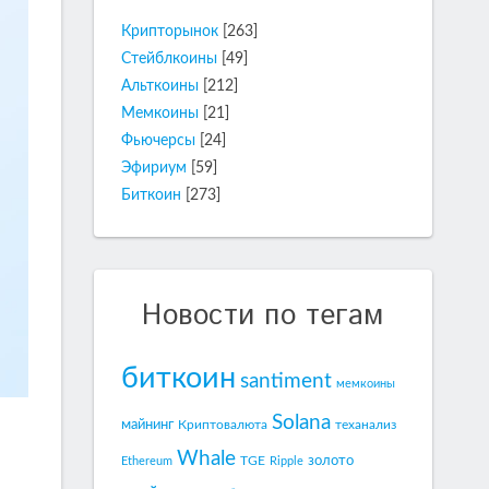
Крипторынок
[263]
Стейблкоины
[49]
Альткоины
[212]
Мемкоины
[21]
Фьючерсы
[24]
Эфириум
[59]
Биткоин
[273]
Новости по тегам
биткоин
santiment
мемкоины
Solana
майнинг
Криптовалюта
теханализ
Whale
золото
TGE
Ethereum
Ripple