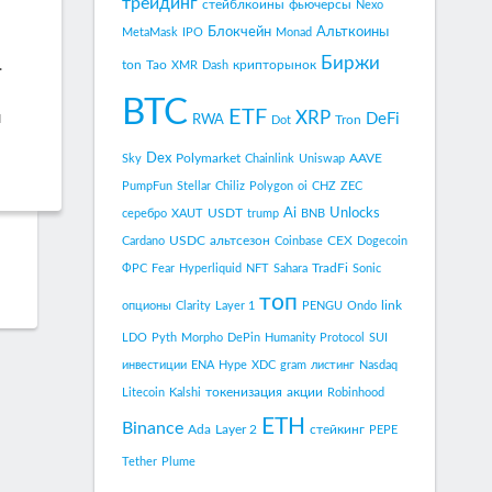
трейдинг
стейблкоины
фьючерсы
Nexo
Блокчейн
Альткоины
MetaMask
IPO
Monad
Биржи
ton
Tao
крипторынок
.
XMR
Dash
BTC
ETF
XRP
DeFi
й
RWA
Tron
Dot
Dex
Polymarket
AAVE
Sky
Chainlink
Uniswap
PumpFun
Stellar
Chiliz
Polygon
oi
CHZ
ZEC
Ai
Unlocks
USDT
серебро
XAUT
trump
BNB
USDC
альтсезон
CEX
Cardano
Coinbase
Dogecoin
TradFi
ФРС
Fear
Hyperliquid
NFT
Sahara
Sonic
топ
link
опционы
Clarity
Layer 1
PENGU
Ondo
LDO
Pyth
Morpho
DePin
Humanity Protocol
SUI
инвестиции
ENA
Hype
XDC
gram
листинг
Nasdaq
токенизация
акции
Litecoin
Kalshi
Robinhood
ETH
Binance
Ada
Layer 2
стейкинг
PEPE
Tether
Plume