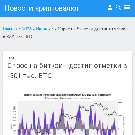
Новости криптовалют
person
search
menu
Главная
»
2026
»
Июнь
»
5
»
Cпрос на биткоин достиг отметки
в -501 тыс. BTC
11:34
Cпрос на биткоин достиг отметки в
-501 тыс. BTC