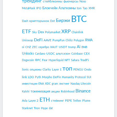
трейдинг
стейблкоины
фьючерсы
Nexo
Блокчейн
Альткоины
ton
Tao
MetaMask
IPO
XMR
BTC
Биржи
крипторынок
Dash
Dot
ETF
XRP
Dex
Polymarket
Sky
Chainlink
DeFi
RWA
AAVE
Uniswap
PumpFun
Chiliz
Polygon
Ai
USDT
oi
CHZ
ZEC
серебро
XAUT
trump
BNB
Unlocks
USDC
альтсезон
CEX
Cardano
Coinbase
TradFi
Dogecoin
ФРС
Fear
Hyperliquid
NFT
Sahara
топ
Sonic
опционы
Clarity
Layer 1
PENGU
Ondo
link
LDO
Pyth
Morpho
DePin
Humanity Protocol
SUI
инвестиции
ENA
XDC
gram
листинг
Nasdaq
Litecoin
Binance
токенизация
акции
Kalshi
Robinhood
ETH
Ada
Layer 2
стейкинг
PEPE
Tether
Plume
Tron
Starknet
Hype
dat