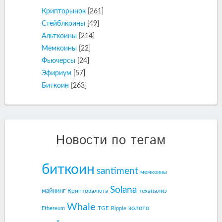
Крипторынок
[261]
Стейблкоины
[49]
Альткоины
[214]
Мемкоины
[22]
Фьючерсы
[24]
Эфириум
[57]
Биткоин
[263]
Новости по тегам
биткоин
santiment
мемкоины
Solana
майнинг
Криптовалюта
теханализ
Whale
золото
TGE
Ethereum
Ripple