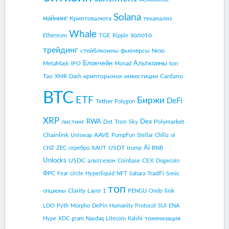
Solana
майнинг
Криптовалюта
теханализ
Whale
золото
TGE
Ethereum
Ripple
трейдинг
стейблкоины
фьючерсы
Nexo
Блокчейн
Альткоины
ton
MetaMask
IPO
Monad
Tao
крипторынок
инвестиции
Cardano
XMR
Dash
BTC
ETF
Биржи
DeFi
Tether
Polygon
XRP
RWA
Dex
листинг
Tron
Polymarket
Dot
Sky
Chainlink
AAVE
Uniswap
PumpFun
Stellar
Chiliz
oi
Ai
USDT
CHZ
ZEC
серебро
XAUT
trump
BNB
Unlocks
USDC
альтсезон
CEX
Coinbase
Dogecoin
ФРС
TradFi
Fear
circle
Hyperliquid
NFT
Sahara
Sonic
топ
Clarity
link
опционы
Layer 1
PENGU
Ondo
LDO
Pyth
Morpho
DePin
Humanity Protocol
SUI
ENA
токенизация
Hype
XDC
gram
Nasdaq
Litecoin
Kalshi