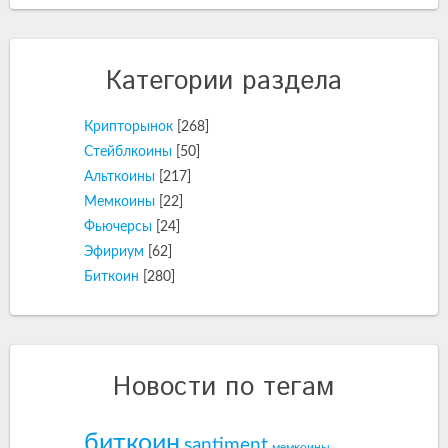
Категории раздела
Крипторынок
[268]
Стейблкоины
[50]
Альткоины
[217]
Мемкоины
[22]
Фьючерсы
[24]
Эфириум
[62]
Биткоин
[280]
Новости по тегам
биткоин
santiment
мемкоины