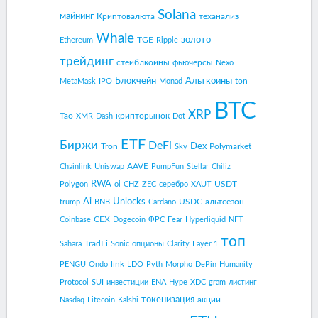
Solana
майнинг
Криптовалюта
теханализ
Whale
золото
TGE
Ethereum
Ripple
трейдинг
стейблкоины
фьючерсы
Nexo
Блокчейн
Альткоины
ton
MetaMask
IPO
Monad
BTC
XRP
Tao
крипторынок
XMR
Dash
Dot
ETF
Биржи
DeFi
Dex
Tron
Polymarket
Sky
AAVE
Chainlink
Uniswap
PumpFun
Stellar
Chiliz
RWA
USDT
Polygon
oi
CHZ
ZEC
серебро
XAUT
Ai
Unlocks
USDC
альтсезон
trump
BNB
Cardano
CEX
Coinbase
Dogecoin
ФРС
Fear
Hyperliquid
NFT
топ
TradFi
Sahara
Sonic
опционы
Clarity
Layer 1
link
PENGU
Ondo
LDO
Pyth
Morpho
DePin
Humanity
Protocol
SUI
инвестиции
ENA
Hype
XDC
gram
листинг
токенизация
акции
Nasdaq
Litecoin
Kalshi