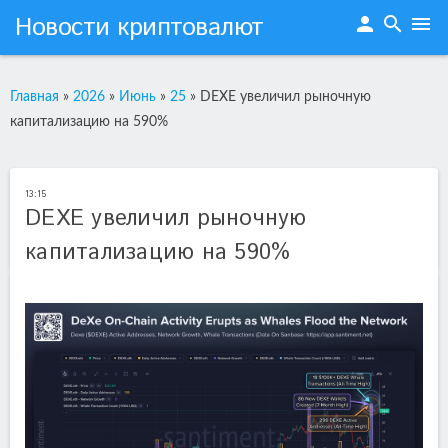
Новости криптовалют
person
search
menu
Главная
»
2026
»
Июнь
»
25
»
DEXE увеличил рыночную
капитализацию на 590%
13:15
DEXE увеличил рыночную
капитализацию на 590%