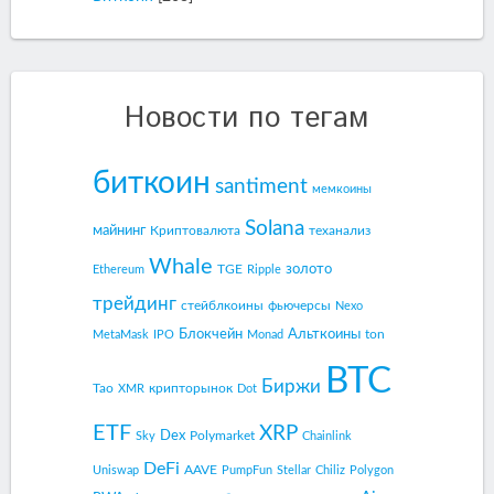
Новости по тегам
биткоин
santiment
мемкоины
Solana
майнинг
Криптовалюта
теханализ
Whale
золото
TGE
Ethereum
Ripple
трейдинг
стейблкоины
фьючерсы
Nexo
Блокчейн
Альткоины
ton
MetaMask
IPO
Monad
BTC
Биржи
Tao
крипторынок
XMR
Dot
ETF
XRP
Dex
Polymarket
Sky
Chainlink
DeFi
AAVE
Uniswap
PumpFun
Stellar
Chiliz
Polygon