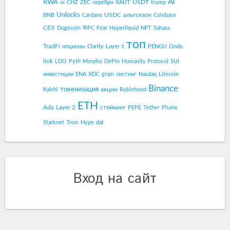
Ai
RWA
USDT
oi
CHZ
ZEC
серебро
XAUT
trump
Unlocks
USDC
альтсезон
BNB
Cardano
Coinbase
CEX
Dogecoin
ФРС
Fear
Hyperliquid
NFT
Sahara
топ
TradFi
опционы
Clarity
Layer 1
PENGU
Ondo
link
LDO
Pyth
Morpho
DePin
Humanity Protocol
SUI
инвестиции
ENA
XDC
gram
листинг
Nasdaq
Litecoin
Binance
токенизация
акции
Kalshi
Robinhood
ETH
Ada
Layer 2
стейкинг
PEPE
Tether
Plume
Tron
Starknet
Hype
dat
Вход на сайт