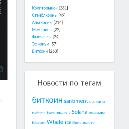
Крипторынок
[261]
Стейблкоины
[49]
Альткоины
[214]
Мемкоины
[22]
Фьючерсы
[24]
Эфириум
[57]
Биткоин
[263]
Новости по тегам
биткоин
santiment
ы,
мемкоины
Solana
майнинг
Криптовалюта
теханализ
Whale
золото
TGE
Ethereum
Ripple