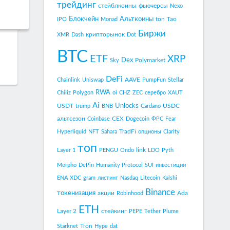
трейдинг
стейблкоины
фьючерсы
Nexo
Блокчейн
Альткоины
ton
Tao
IPO
Monad
Биржи
крипторынок
XMR
Dash
Dot
BTC
ETF
XRP
Dex
Polymarket
Sky
DeFi
AAVE
Chainlink
Uniswap
PumpFun
Stellar
RWA
Chiliz
Polygon
oi
CHZ
ZEC
серебро
XAUT
Ai
Unlocks
USDT
USDC
trump
BNB
Cardano
альтсезон
CEX
Coinbase
Dogecoin
ФРС
Fear
TradFi
Hyperliquid
NFT
Sahara
опционы
Clarity
топ
link
Layer 1
PENGU
Ondo
LDO
Pyth
Morpho
DePin
Humanity Protocol
SUI
инвестиции
ENA
XDC
gram
листинг
Nasdaq
Litecoin
Kalshi
Binance
токенизация
акции
Ada
Robinhood
ETH
Layer 2
стейкинг
PEPE
Tether
Plume
Tron
Starknet
Hype
dat