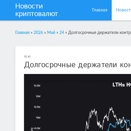
Новости
Главная
Новост
криптовалют
Главная
»
2026
»
Май
»
24
»
Долгосрочные держатели контр
15:41
Долгосрочные держатели ко