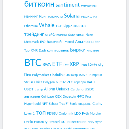
биткоин
santiment
мемкоины
Solana
майнинг
Криптовалюта
теханализ
Whale
золото
TGE
Ethereum
Ripple
трейдинг
стейблкоины
фьючерсы
Nexo
Блокчейн
Альткоины
ton
MetaMask
IPO
Monad
Биржи
Tao
крипторынок
листинг
XMR
Dash
BTC
ETF
XRP
DeFi
RWA
Tron
Dot
Sky
Dex
Polymarket
Chainlink
AAVE
Uniswap
PumpFun
Stellar
Chiliz
Polygon
oi
CHZ
ZEC
серебро
XAUT
Ai
Unlocks
USDT
Cardano
USDC
trump
BNB
альтсезон
CEX
ФРС
Coinbase
Dogecoin
Fear
TradFi
Clarity
Hyperliquid
NFT
Sahara
Sonic
опционы
топ
link
Layer 1
PENGU
Ondo
LDO
Pyth
Morpho
инвестиции
DePin
Humanity Protocol
SUI
ENA
Hype
токенизация