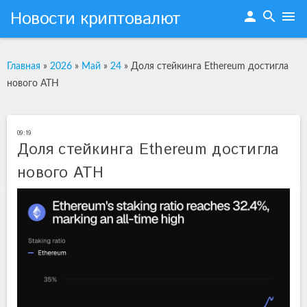
Новости криптовалют
person
search
menu
Главная
»
2026
»
Май
»
24
»
Доля стейкинга Ethereum достигла
нового ATH
09:19
Доля стейкинга Ethereum достигла
нового ATH