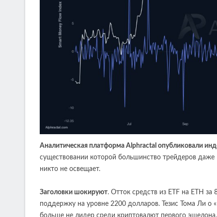
Аналитическая платформа Alphractal опубликовали инд
существовании которой большинство трейдеров даже н
никто не освещает.
Заголовки шокируют
. Отток средств из ETF на ETH за 
поддержку на уровне 2200 долларов. Тезис Тома Ли о «
больше не лидер среди криптовалют первого эшелона.