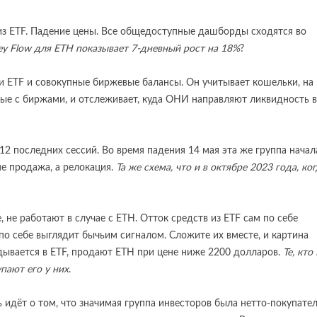
 из ETF. Падение цены. Все общедоступные дашборды сходятся во
ey Flow для ETH показывает 7-дневный рост на 18%
?
ки ETF и совокупные биржевые балансы. Он учитывает кошельки, на
ные с биржами, и отслеживает, куда ОНИ направляют ликвидность в
12 последних сессий. Во время падения 14 мая эта же группа начал
не продажа, а релокация.
Та же схема, что и в октябре 2023 года, ко
 не работают в случае с ETH. Отток средств из ETF сам по себе
о себе выглядит бычьим сигналом. Сложите их вместе, и картина
адывается в ETF, продают ETH при цене ниже 2200 долларов.
Те, кто
пают его у них
.
ь идёт о том, что значимая группа инвесторов была нетто-покупате