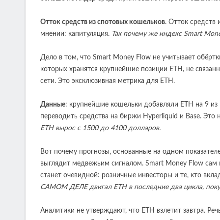
Отток средств из спотовых кошельков
. Отток средств
мнении: капитуляция.
Так почему же индекс Smart Mon
Дело в том, что Smart Money Flow не учитывает обёрт
которых хранятся крупнейшие позиции ETH, не связан
сети. Это эксклюзивная метрика для ETH.
Данные
: крупнейшие кошельки добавляли ETH на 9 из 
переводить средства на биржи Hyperliquid и Base. Это 
ETH вырос с 1500 до 4100 долларов.
Вот почему прогнозы, основанные на одном показателе,
выглядит медвежьим сигналом. Smart Money Flow сам п
станет очевидной: розничные инвесторы и те, кто вкл
САМОМ ДЕЛЕ двигал ETH в последние два цикла, поку
Аналитики не утверждают, что ETH взлетит завтра. Реч