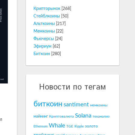
Крипторынок
[268]
Стейблкоины
[50]
Альткоины
[217]
Мемкоины
[22]
Фьючерсы
[24]
Эфириум
[62]
Биткоин
[280]
Новости по тегам
биткоин
santiment
мемкоины
Solana
майнинг
Криптовалюта
теханализ
ял
Whale
золото
TGE
Ethereum
Ripple