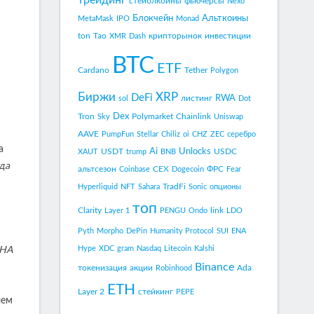
трейдинг
стейблкоины
фьючерсы
Nexo
Блокчейн
Альткоины
MetaMask
IPO
Monad
ton
Tao
крипторынок
инвестиции
XMR
Dash
BTC
ETF
Cardano
Tether
Polygon
Биржи
XRP
DeFi
RWA
листинг
sol
Dot
Dex
Tron
Polymarket
Chainlink
Sky
Uniswap
AAVE
PumpFun
Stellar
Chiliz
oi
CHZ
ZEC
серебро
а
Ai
Unlocks
USDT
USDC
XAUT
trump
BNB
гда
альтсезон
CEX
ФРС
Coinbase
Dogecoin
Fear
TradFi
Hyperliquid
NFT
Sahara
Sonic
опционы
топ
Clarity
link
Layer 1
PENGU
Ondo
LDO
Pyth
Morpho
DePin
Humanity Protocol
SUI
ENA
Hype
XDC
gram
Nasdaq
Litecoin
Kalshi
 НА
Binance
токенизация
акции
Ada
Robinhood
ETH
Layer 2
стейкинг
PEPE
лем