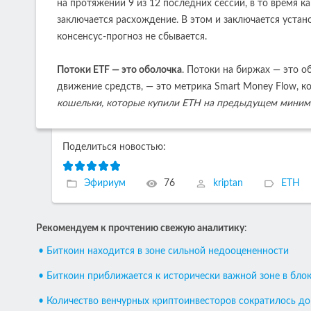
на протяжении 9 из 12 последних сессий, в то время к
заключается расхождение. В этом и заключается устано
консенсус-прогноз не сбывается.
Потоки ETF — это оболочка
. Потоки на биржах — это о
движение средств, — это метрика Smart Money Flow, ко
кошельки, которые купили ETH на предыдущем миним
Поделиться новостью:
Эфириум
76
kriptan
ETH
Рекомендуем к прочтению свежую аналитику
:
• Биткоин находится в зоне сильной недооцененности
• Биткоин приближается к исторически важной зоне в бло
• Количество венчурных криптоинвесторов сократилось д