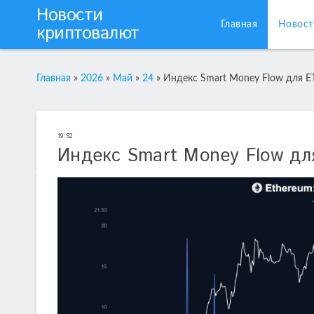
Новости
Главная
Новост
криптовалют
Главная
»
2026
»
Май
»
24
»
Индекс Smart Money Flow для 
19:52
Индекс Smart Money Flow дл