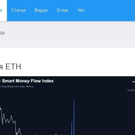
и
Статьи
Видео
О нас
Чат
ETH
я ETH