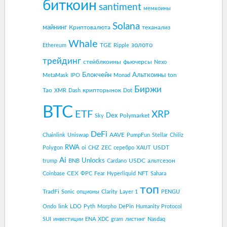
биткоин
santiment
мемкоины
Solana
майнинг
Криптовалюта
теханализ
Whale
золото
TGE
Ethereum
Ripple
трейдинг
стейблкоины
фьючерсы
Nexo
Блокчейн
Альткоины
ton
MetaMask
IPO
Monad
Биржи
Tao
крипторынок
XMR
Dash
Dot
BTC
ETF
XRP
Dex
Polymarket
Sky
DeFi
AAVE
Chainlink
Uniswap
PumpFun
Stellar
Chiliz
RWA
USDT
Polygon
oi
CHZ
ZEC
серебро
XAUT
Ai
Unlocks
USDC
альтсезон
trump
BNB
Cardano
CEX
Coinbase
ФРС
Fear
Hyperliquid
NFT
Sahara
топ
TradFi
Sonic
опционы
Clarity
Layer 1
PENGU
link
Ondo
LDO
Pyth
Morpho
DePin
Humanity Protocol
SUI
инвестиции
ENA
XDC
gram
листинг
Nasdaq