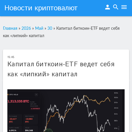
Новости криптовалют
person
search
menu
Главная
»
2026
»
Май
»
30
»
Капитал биткоин-ETF ведет себя
как «липкий» капитал
15:45
Капитал биткоин-ETF ведет себя
как «липкий» капитал