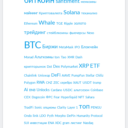
биткоин
santiment
мемкоины
Solana
майнинг
Криптовалюта
теханализ
Whale
золото
TGE
Ethereum
Ripple
трейдинг
стейблкоины
фьючерсы
Nexo
BTC
Биржи
Блокчейн
MetaMask
IPO
Альткоины
ton
Tao
Monad
XMR
Dash
ETF
XRP
Dex
крипторынок
Polymarket
Dot
DeFi
AAVE
Chainlink
Uniswap
PumpFun
Stellar
Chiliz
RWA
USDT
Polygon
CHZ
ZEC
серебро
XAUT
trump
Ai
Unlocks
USDC
альтсезон
BNB
Cardano
Coinbase
CEX
Dogecoin
ФРС
Fear
Hyperliquid
NFT
Sahara
топ
TradFi
Sonic
опционы
Clarity
Layer 1
PENGU
link
Ondo
LDO
Pyth
Morpho
DePin
Humanity Protocol
SUI
инвестиции
ENA
XDC
gram
листинг
Nasdaq