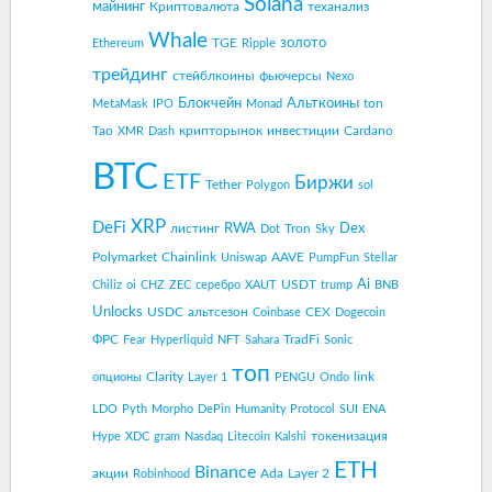
Solana
майнинг
Криптовалюта
теханализ
Whale
золото
TGE
Ethereum
Ripple
трейдинг
стейблкоины
фьючерсы
Nexo
Блокчейн
Альткоины
ton
MetaMask
IPO
Monad
Tao
крипторынок
инвестиции
Cardano
XMR
Dash
BTC
ETF
Биржи
Tether
Polygon
sol
XRP
DeFi
RWA
Dex
листинг
Tron
Dot
Sky
Polymarket
Chainlink
AAVE
Uniswap
PumpFun
Stellar
Ai
USDT
Chiliz
oi
CHZ
ZEC
серебро
XAUT
trump
BNB
Unlocks
USDC
альтсезон
CEX
Coinbase
Dogecoin
ФРС
TradFi
Fear
Hyperliquid
NFT
Sahara
Sonic
топ
Clarity
link
опционы
Layer 1
PENGU
Ondo
LDO
Pyth
Morpho
DePin
Humanity Protocol
SUI
ENA
токенизация
Hype
XDC
gram
Nasdaq
Litecoin
Kalshi
ETH
Binance
акции
Ada
Layer 2
Robinhood