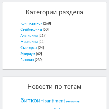
Категории раздела
Крипторынок
[268]
Стейблкоины
[50]
Альткоины
[217]
Мемкоины
[22]
Фьючерсы
[24]
Эфириум
[62]
Биткоин
[280]
Новости по тегам
биткоин
santiment
мемкоины