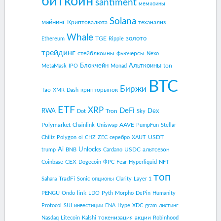
биткоин
santiment
мемкоины
Solana
майнинг
Криптовалюта
теханализ
Whale
золото
TGE
Ethereum
Ripple
трейдинг
стейблкоины
фьючерсы
Nexo
Блокчейн
Альткоины
ton
MetaMask
IPO
Monad
BTC
Биржи
Tao
крипторынок
XMR
Dash
ETF
XRP
DeFi
RWA
Dex
Tron
Dot
Sky
Polymarket
AAVE
Chainlink
Uniswap
PumpFun
Stellar
USDT
Chiliz
Polygon
oi
CHZ
ZEC
серебро
XAUT
Ai
Unlocks
USDC
альтсезон
trump
BNB
Cardano
CEX
Coinbase
Dogecoin
ФРС
Fear
Hyperliquid
NFT
топ
TradFi
Sahara
Sonic
опционы
Clarity
Layer 1
link
PENGU
Ondo
LDO
Pyth
Morpho
DePin
Humanity
Protocol
SUI
инвестиции
ENA
Hype
XDC
gram
листинг
токенизация
акции
Nasdaq
Litecoin
Kalshi
Robinhood