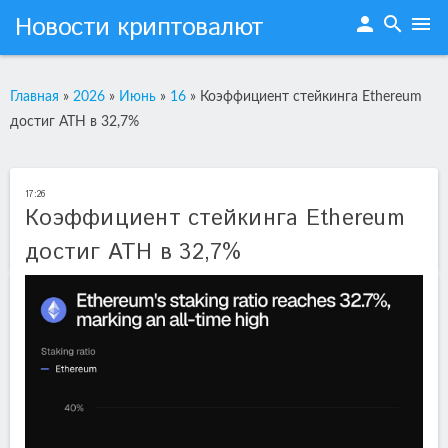
Новости криптовалют
person
search
menu
Главная
»
2026
»
Июнь
»
16
»
Коэффициент стейкинга Ethereum
достиг ATH в 32,7%
17:26
Коэффициент стейкинга Ethereum
достиг ATH в 32,7%