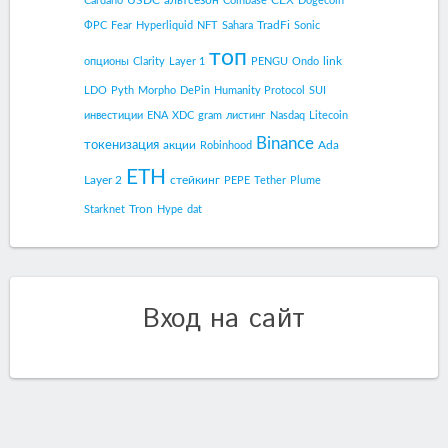
Cardano
Coinbase
Dogecoin
TradFi
ФРС
Fear
Hyperliquid
NFT
Sahara
Sonic
топ
link
опционы
Clarity
Layer 1
PENGU
Ondo
LDO
Pyth
Morpho
DePin
Humanity Protocol
SUI
инвестиции
ENA
XDC
gram
листинг
Nasdaq
Litecoin
Binance
токенизация
акции
Ada
Robinhood
ETH
Layer 2
стейкинг
PEPE
Tether
Plume
Tron
Starknet
Hype
dat
Вход на сайт