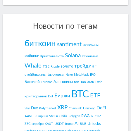
Новости по тегам
биткоин
santiment
мемкоины
Solana
майнинг
Криптовалюта
теханализ
Whale
трейдинг
золото
TGE
Ripple
стейблкоины
фьючерсы
Nexo
MetaMask
IPO
Блокчейн
Альткоины
ton
Tao
Monad
XMR
Dash
BTC
ETF
Биржи
крипторынок
Dot
XRP
DeFi
Dex
Polymarket
Sky
Chainlink
Uniswap
RWA
AAVE
PumpFun
Stellar
Chiliz
Polygon
oi
CHZ
Ai
Unlocks
USDT
ZEC
серебро
XAUT
trump
BNB
USDC
альтсезон
CEX