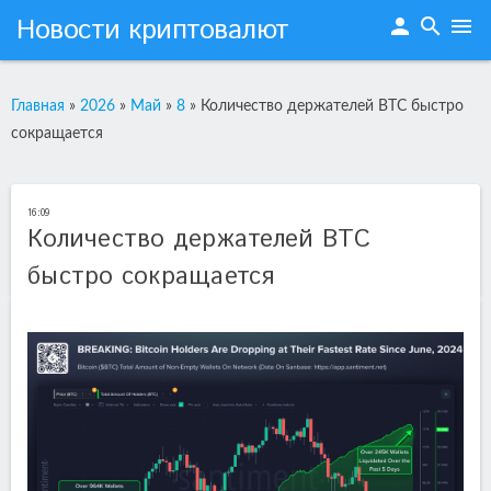
Новости криптовалют
person
search
menu
Главная
»
2026
»
Май
»
8
»
Количество держателей BTC быстро
сокращается
16:09
Количество держателей BTC
быстро сокращается