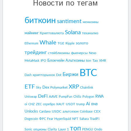
Новости по тегам
биткоин
santiment
мемкоины
Solana
майнинг
Криптовалюта
теханализ
Whale
золото
TGE
Ethereum
Ripple
трейдинг
стейблкоины
фьючерсы
Nexo
Блокчейн
Альткоины
ton
Tao
MetaMask
IPO
XMR
BTC
Биржи
крипторынок
Dash
Dot
ETF
XRP
Dex
Polymarket
Sky
Chainlink
DeFi
RWA
AAVE
Uniswap
PumpFun
Chiliz
Polygon
Ai
USDT
oi
CHZ
ZEC
серебро
XAUT
trump
BNB
Unlocks
USDC
альтсезон
CEX
Cardano
Coinbase
TradFi
Dogecoin
ФРС
Fear
Hyperliquid
NFT
Sahara
топ
Sonic
опционы
Clarity
Layer 1
PENGU
Ondo