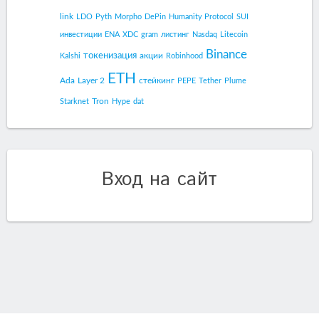
link
LDO
Pyth
Morpho
DePin
Humanity Protocol
SUI
инвестиции
ENA
XDC
gram
листинг
Nasdaq
Litecoin
Binance
токенизация
акции
Kalshi
Robinhood
ETH
Ada
Layer 2
стейкинг
PEPE
Tether
Plume
Tron
Starknet
Hype
dat
Вход на сайт